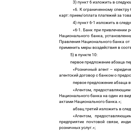
3) пункт 6 изложить в следу
«6. К ограниченному спектру
карт: прием/оплата платежей за тов
4) пункт 6-1 изложить в сле
«6-1. Банк при привлечении 
Национального банка, установленн
Правления Национального банка от 
применить меры воздействия в соот
5) в пункте 10:
первое предложение абзаца пе
«Розничный агент
–
юридичес
агентский договор с банком о предос
первое предложение абзаца 
«Агентом, предоставляющим
Национального банка на один из ви
актами Национального банка.»;
абзац третий изложить в сле
«Агентом, предоставляющи
предприятие почтовой связи, инд
розничных услуг.»;