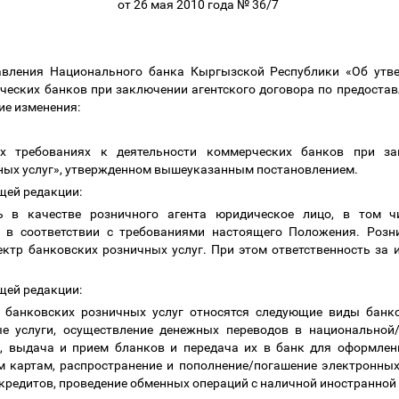
от 26 мая 2010 года № 36/7
авления Национального банка Кыргызской Республики «Об ут
ческих банков при заключении агентского договора по предоста
ие изменения:
 требованиях к деятельности коммерческих банков при за
ных услуг», утвержденном вышеуказанным постановлением.
ющей редакции:
ь в качестве розничного агента юридическое лицо, в том чи
, в соответствии с требованиями настоящего Положения. Розн
ктр банковских розничных услуг. При этом ответственность за и
ющей редакции:
у банковских розничных услуг относятся следующие виды банко
 услуги, осуществление денежных переводов в национальной
, выдача и прием бланков и передача их в банк для оформлен
 картам, распространение и пополнение/погашение электронных 
 кредитов, проведение обменных операций с наличной иностранной