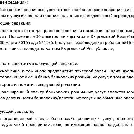
ющей редакции:
 банковских розничных услуг относятся банковские операции с и
ары и услуги и обналичивание наличных денег/денежный перевод.»
дующей редакции:
розничного агента для распространения и погашения электронных
ые в Положении «Об электронных деньгах в Кыргызской Республ
30 марта 2016 года № 15/6. В случае несоблюдения требований П
ветствии с законодательством Кыргызской Республики.»;
рвого изложить в следующей редакции:
кое лицо, в том числе предприятие почтовой связи, индивидуал
тавлении от имени банка банковских розничных услуг, в том числе 
второго изложить в следующей редакции:
 расширенный спектр банковских розничных услуг является юр
дов деятельности банковских/платежных услуг и на обменные опер
дующей редакции:
м ограниченный спектр банковских розничных услуг, являетс
ивидуальный предприниматель, не имеющие право предоставля