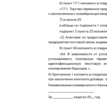
6) пункт 17-1 изложить в сл
«17-1. Торгово-сервисное пр
с заключенным с эквайером договор
7) в пункте 25:
в абзаце «а» подпункта 1 сл
подпункт 2 пункта 25 изложи
«2) Агентами по предоставл
предприятия почтовой связи, индив
8) пункт 64 изложить в след
«64. В зависимости от усло
устанавливать платежные терми
идентификационную текстовую и
сканирования баркодов.»;
9) Приложение 1 изложить в следующе
при заключении агентского договора
п
Наименование коммерческого банк
________________________________
За ______________ квартал 20__ год.