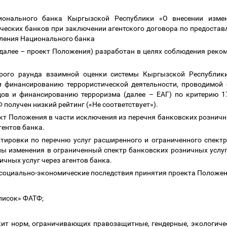
ионального банка Кыргызской Республики «О внесении изм
ческих банков при заключении агентского договора по предостав
вления Национального банка
(далее
–
проект Положения) разработан в целях соблюдения реком
рого раунда взаимной оценки системы Кыргызской Республик
и финансированию террористической деятельности, проводимой 
дов и финансированию терроризма (далее
–
ЕАГ) по критерию 1
 получен низкий рейтинг («Не соответствует»).
ект Положения в части исключения из перечня банковских розничн
гентов банка.
ктировки по перечню услуг расширенного и ограниченного спект
ы изменения в ограниченный спектр банковских розничных услуг
чных услуг через агентов банка.
социально-экономические последствия принятия проекта Положе
список» ФАТФ;
ит норм, ограничивающих правозащитные, гендерные, экологичес