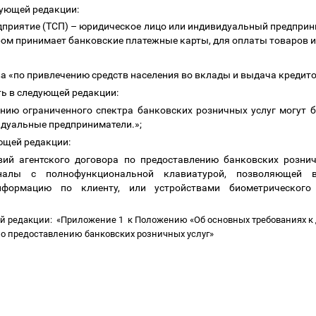
едующей редакции:
едприятие (ТСП)
–
юридическое лицо или индивидуальный предприни
ом принимает банковские платежные карты, для оплаты товаров и 
ова «по привлечению средств населения во вклады и выдача кредит
ть в следующей редакции:
ению ограниченного спектра банковских розничных услуг могут 
идуальные предприниматели.»;
ующей редакции:
вий агентского договора по предоставлению банковских розни
налы с полнофункциональной клавиатурой, позволяющей 
нформацию по клиенту, или устройствами биометрического 
й редакции:
«Приложение 1
к Положению «Об основных требованиях к
о предоставлению банковских розничных услуг»
а