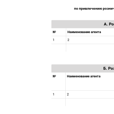
по привлечению рознич
А. Р
№
Наименование агента
1
2
Б. Р
№
Наименование агента
1
2