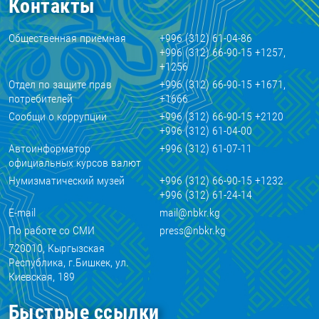
Контакты
Общественная приемная
+996 (312) 61-04-86
+996 (312) 66-90-15 +1257,
+1256
Отдел по защите прав
+996 (312) 66-90-15 +1671,
потребителей
+1666
Сообщи о коррупции
+996 (312) 66-90-15 +2120
+996 (312) 61-04-00
Автоинформатор
+996 (312) 61-07-11
официальных курсов валют
Нумизматический музей
+996 (312) 66-90-15 +1232
+996 (312) 61-24-14
E-mail
mail@nbkr.kg
По работе со СМИ
press@nbkr.kg
720010, Кыргызская
Республика, г.Бишкек, ул.
Киевская, 189
Быстрые ссылки