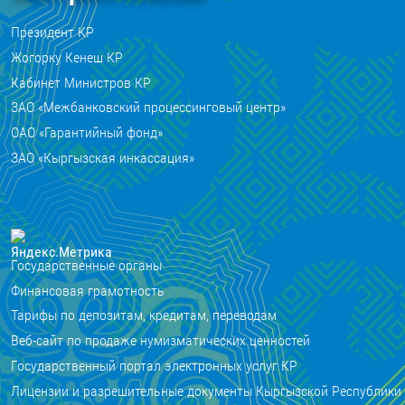
Президент КР
Жогорку Кенеш КР
Кабинет Министров КР
ЗАО «Межбанковский процессинговый центр»
ОАО «Гарантийный фонд»
ЗАО «Кыргызская инкассация»
Государственные органы
Финансовая грамотность
Тарифы по депозитам, кредитам, переводам
Веб-сайт по продаже нумизматических ценностей
Государственный портал электронных услуг КР
Лицензии и разрешительные документы Кыргызской Республики