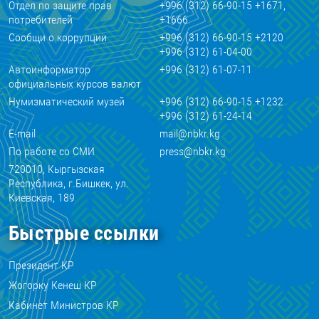
Отдел по защите прав
+996 (312) 66-90-15 +1671,
потребителей
+1666
Сообщи о коррупции
+996 (312) 66-90-15 +2120
+996 (312) 61-04-00
Автоинформатор
+996 (312) 61-07-11
официальных курсов валют
Нумизматический музей
+996 (312) 66-90-15 +1232
+996 (312) 61-24-14
E-mail
mail@nbkr.kg
По работе со СМИ
press@nbkr.kg
720010, Кыргызская
Республика, г.Бишкек, ул.
Киевская, 189
Быстрые ссылки
Президент КР
Жогорку Кенеш КР
Кабинет Министров КР