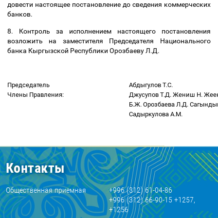
довести настоящее постановление до сведения коммерческих
банков.
8. Контроль за исполнением настоящего постановления
возложить на заместителя Председателя Национального
банка Кыргызской Республики Орозбаеву Л.Д.
Председатель
Абдыгулов Т.С.
Члены Правления:
Джусупов Т.Д.
Жениш Н.
Жее
Б.Ж.
Орозбаева Л.Д.
Сагындык
Садыркулова А.М.
Контакты
Общественная приемная
+996 (312) 61-04-86
+996 (312) 66-90-15 +1257,
+1256