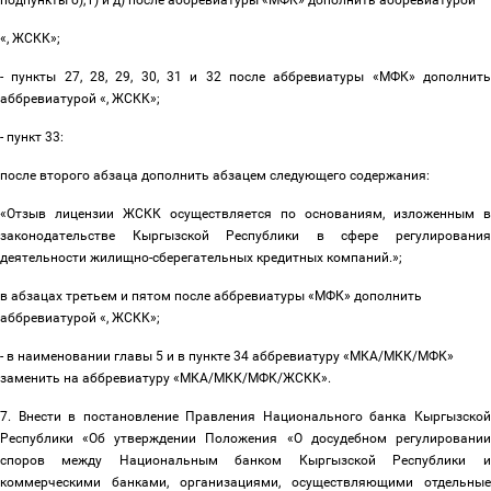
подпункты б), г) и д) после аббревиатуры «МФК» дополнить аббревиатурой
«, ЖСКК»;
- пункты 27, 28, 29, 30, 31 и 32 после аббревиатуры «МФК» дополнить
аббревиатурой «, ЖСКК»;
- пункт 33:
после второго абзаца дополнить абзацем следующего содержания:
«
Отзыв лицензии ЖСКК осуществляется по основаниям, изложенным в
законодательстве Кыргызской Республики в сфере регулирования
деятельности жилищно-сберегательных кредитных компаний
.
»;
в абзацах третьем и пятом после аббревиатуры «МФК» дополнить
аббревиатурой «, ЖСКК»;
- в наименовании главы 5
и в пункте 34 аббревиатуру «
МКА/МКК/МФК
»
заменить на аббревиатуру «
МКА/МКК/МФК/ЖСКК
»
.
7. Внести в постановление Правления Национального банка Кыргызской
Республики «Об утверждении Положения «О досудебном регулировании
споров между Национальным банком Кыргызской Республики и
коммерческими банками, организациями, осуществляющими отдельные