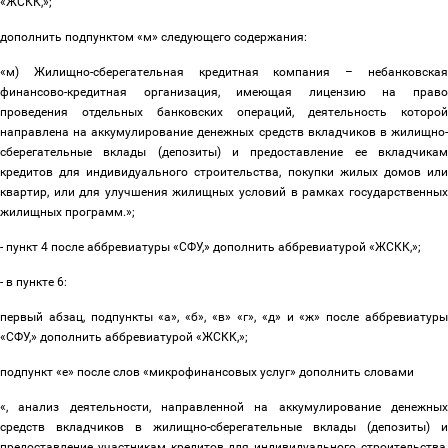
«ЖСКК,»;
дополнить подпунктом «м» следующего содержания:
«м) Жилищно-сберегательная кредитная компания
–
небанковска
финансово-кредитная организация, имеющая лицензию на право
проведения отдельных банковских операций, деятельность которой
направлена на аккумулирование денежных средств вкладчиков в жилищно-
сберегательные вклады (депозиты) и предоставление ее вкладчикам
кредитов для индивидуального строительства, покупки жилых домов или
квартир, или для улучшения жилищных условий в рамках государственных
жилищных программ.»;
- пункт 4 после аббревиатуры «СФУ,» дополнить аббревиатурой «ЖСКК,»;
- в пункте 6:
первый абзац, подпункты «а», «б», «в» «г», «д» и «ж» после аббревиатуры
«СФУ,» дополнить аббревиатурой «ЖСКК,»;
подпункт «е» после слов «микрофинансовых услуг» дополнить словами
«, анализ деятельности, направленной на аккумулирование денежных
средств вкладчиков в жилищно-сберегательные вклады (депозиты) и
предоставление участникам кредитов для индивидуального строительства,