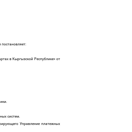
и постановляет:
ртах в Кыргызской Республике» от
лики.
ных систем.
урирующего Управление платежных