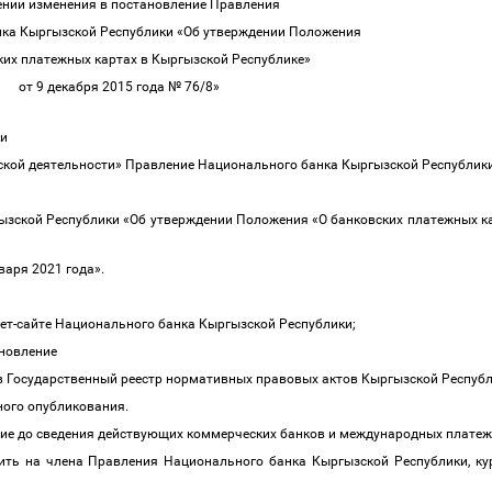
ении изменения в постановление Правления
ка Кыргызской Республики «Об утверждении Положения
ких платежных картах в Кыргызской Республике»
от 9 декабря 2015 года № 76/8»
ки
ской деятельности» Правление Национального банка Кыргызской Республик
ызской Республики «Об утверждении Положения «О банковских платежных ка
нваря 2021 года».
ет-сайте Национального банка Кыргызской Республики;
ановление
в Государственный реестр нормативных правовых актов Кыргызской Респуб
ьного опубликования.
ние до сведения действующих коммерческих банков и международных платеж
ить на члена Правления Национального банка Кыргызской Республики, к