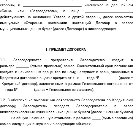
стороны, и _______________________________________, именуемое в дальнейшем
«Банк» или «Залогодатель», в лице ________________________________,
действующего на основании Устава, с другой стороны, далее совместно
именуемые «Cтороны», заключили настоящий Договор о залоге
муниципальных ценных бумаг (далее «Договор») о нижеследующем:
1. ПРЕДМЕТ ДОГОВОРА
1.1. Залогодержатель предоставил Залогодателю кредит в
размере
_________
(сумма прописью) сомов. Окончательный срок погашени
кредита и начисленных процентов по нему, наступает в сроки, указанные в
Кредитном договоре о выдаче кредита от «__» ____ года № ____________ (далее
–
Кредитный договор), заключенным в рамках Генерального соглашения от
___ года № __________ (далее
–
Генеральное соглашение).
1.2. В обеспечение выполнения обязательств Залогодателя по Кредитному
договору, Залогодатель передает Залогодержателю в залог
нижеперечисленные муниципальные ценные бумаги (далее
–
ценные бумаги
_______ на общую номинальную стоимость в размере
______
(сумма прописью
сомов, следующих выпусков и в следующих объемах: