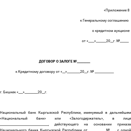
«Приложение 8
к Генеральному соглашению
о кредитном аукционе
от «____»_______20__г. №______
ДОГОВОР О ЗАЛОГЕ №_________
к Кредитному договору от «__»_________20__г. № _____________
г. Бишкек «___»_________20__г.
Национальный банк Кыргызской Республики, именуемый в дальнейшем
«Национальный банк» или «Залогодержатель», в лице
_________________________________, действующего на основании приказа
Национального банка Кыргызской Республики от ___________№___, с одной