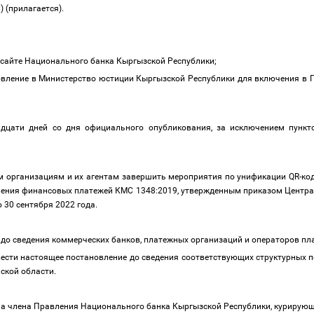
) (прилагается).
-сайте Национального банка Кыргызской Республики;
овление в Министерство юстиции Кыргызской Республики для включения в 
надцати дней со дня официального опубликования, за исключением пунк
 организациям и их агентам завершить мероприятия по унификации QR-кодо
ния финансовых платежей КМС 1348:2019, утвержденным приказом Центра 
 30 сентября 2022 года.
заверь мероприятия по унификации QR-кодов
 до сведения коммерческих банков, платежных организаций и операторов п
вести настоящее постановление до сведения соответствующих структурных 
нской области.
на члена Правления Национального банка Кыргызской Республики, курирую