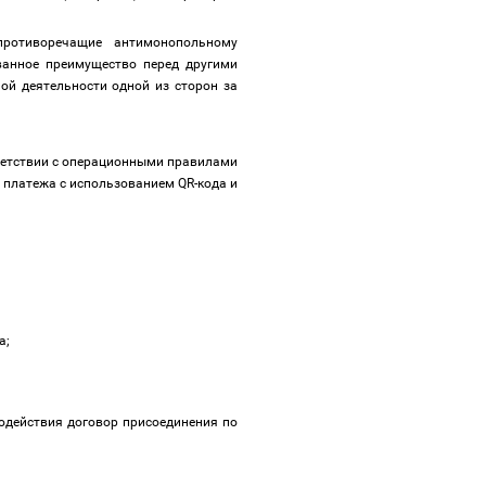
противоречащие антимонопольному
ванное преимущество перед другими
ой деятельности одной из сторон за
тветствии с операционными правилами
 платежа с использованием QR-кода и
а;
одействия договор присоединения по