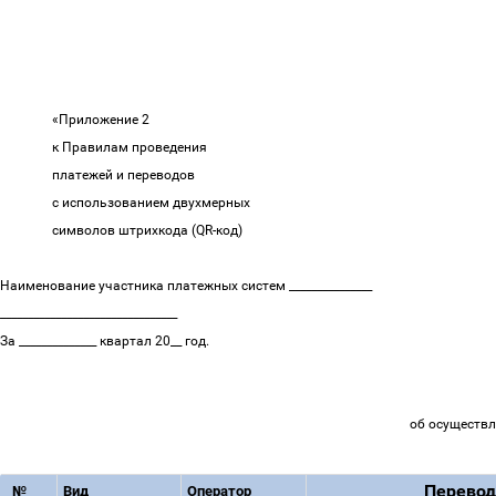
«Приложение 2
к Правилам проведения
платежей и переводов
с использованием двухмерных
символов штрихкода (QR-код)
Наименование участника платежных систем _______________
________________________________
За ______________ квартал 20__ год.
об осуществл
Перево
№
Вид
Оператор