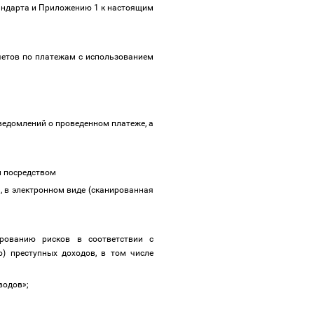
андарта и Приложению 1 к настоящим
четов по платежам с использованием
ведомлений о проведенном платеже, а
ам посредством
, в электронном виде (сканированная
ированию рисков
в соответствии с
) преступных доходов, в том числе
еводов»;