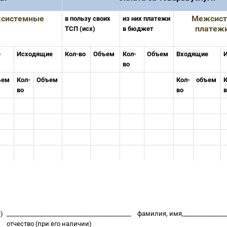
системные
Межсис
в пользу своих
из них платежи
платежи
ТСП (исх)
в бюджет
е
Исходящие
Кол-во
Объем
Кол-
Объем
Входящие
во
ъем
Кол-
Объем
Кол-
объем
К
во
во
е)
_________________________________________
фамилия, имя,
_____________
отчество (при его наличии)