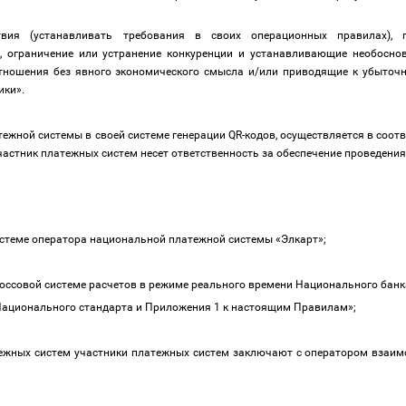
твия (устанавливать требования в своих операционных правилах), 
, ограничение или устранение конкуренции и устанавливающие необосно
тношения без явного экономического смысла и/или приводящие к убыточн
лики».
тежной системы в своей системе генерации QR-кодов, осуществляется в соо
частник платежных систем несет ответственность за обеспечение проведения
истеме оператора национальной платежной системы «Элкарт»;
:
россовой системе расчетов в режиме реального времени Национального банк
 Национального стандарта и Приложения 1 к настоящим Правилам»;
ежных систем участники платежных систем заключают с оператором взаим