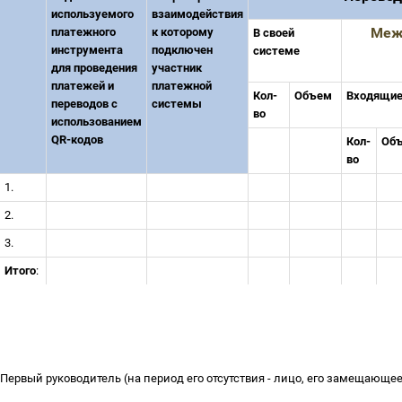
используемого
взаимодействия
платежного
к которому
Меж
В своей
инструмента
подключен
системе
для проведения
участник
платежей и
платежной
Кол-
Объем
Входящи
переводов с
системы
во
использованием
QR-кодов
Кол-
Об
во
1.
2.
3.
Итого
:
Первый руководитель (на период его отсутствия - лицо, его замещающе