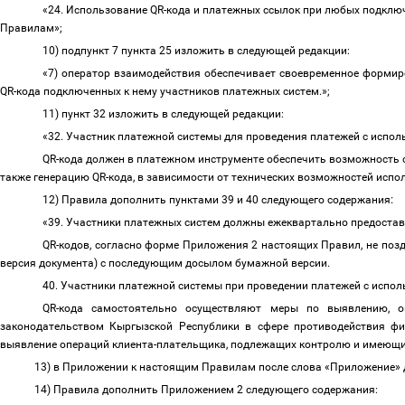
«24. Использование QR-кода и платежных
ссылок при любых подклю
Правилам»;
10) подпункт 7 пункта 25 изложить в следующей редакции:
«7) оператор взаимодействия обеспечивает своевременное формир
QR-кода подключенных к нему участников
платежных систем.»;
11) пункт 32 изложить в следующей редакции:
«32. Участник платежной системы для проведения платежей с исп
QR-кода должен в платежном инструменте обеспечить возможность с
также генерацию QR-кода, в зависимости от технических возможностей исп
:
12) Правила дополнить пунктами 39 и 40 следующего содержания
«39. Участники платежных систем должны ежеквартально предоста
QR-кодов, согласно форме Приложения 2 настоящих Правил, не позд
версия документа) с последующим досылом бумажной версии.
40.
Участники платежной системы при проведении платежей с исп
QR-кода самостоятельно о
существляют меры по выявлению, оц
законодательством Кыргызской Республики в сфере противодействия фи
выявление операций клиента-плательщика, подлежащих контролю и имеющи
13) в Приложении к настоящим Правилам после слова «Приложение» 
14) Правила дополнить Приложением 2 следующего содержания: