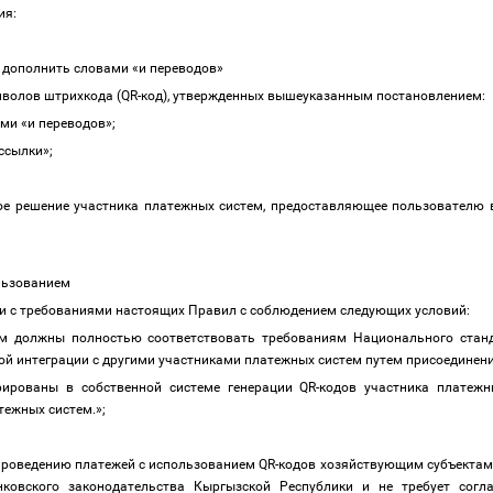
ия:
» дополнить словами «и переводов»
мволов штрихкода (QR-код), утвержденных вышеуказанным постановлением:
ми «и переводов»;
 ссылки»;
ое решение участника платежных систем, предоставляющее пользователю
ользованием
ии с требованиями настоящих Правил с соблюдением следующих условий:
тем должны полностью соответствовать требованиям Национального ста
 интеграции с другими участниками платежных систем путем присоединени
рированы в собственной системе генерации QR-кодов участника платежн
тежных систем.»;
о проведению платежей с использованием QR-кодов хозяйствующим субъекта
ковского законодательства Кыргызской Республики и не требует согл