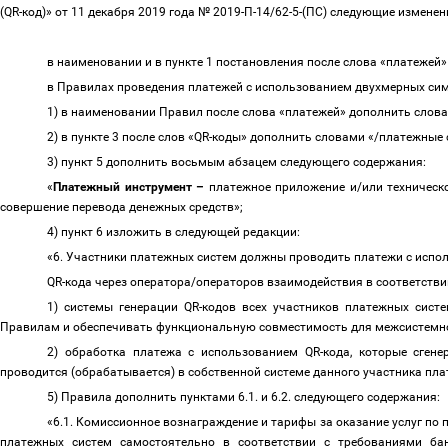
(QR-код)» от 11 декабря 2019 года № 2019-П-14/62-5-(ПС) следующие изменен
в наименовании и в пункте 1 постановления после слова «платежей
в Правилах проведения платежей с использованием двухмерных си
1) в наименовании Правил после слова «платежей» дополнить слова
2) в пункте 3 после слов «QR-коды» дополнить словами «/платежные
3) пункт 5 дополнить восьмым абзацем следующего содержания:
«
Платежный инструмент
–
платежное приложение и/или техническ
совершение перевода денежных средств»;
4) пункт 6 изложить в следующей редакции:
«6. Участники платежных систем должны проводить платежи с исп
QR-кода через оператора/операторов взаимодействия в соответств
1) системы генерации QR-кодов всех участников платежных сис
Правилам и обеспечивать функциональную совместимость для межсистемной
2) обработка платежа с использованием QR-кода, которые сгене
проводится (обрабатывается) в собственной системе данного участника пла
5) Правила дополнить пунктами 6.1. и 6.2. следующего содержания:
«6.1. Комиссионное вознаграждение и тарифы за оказание услуг п
платежных систем самостоятельно в соответствии с требованиями бан