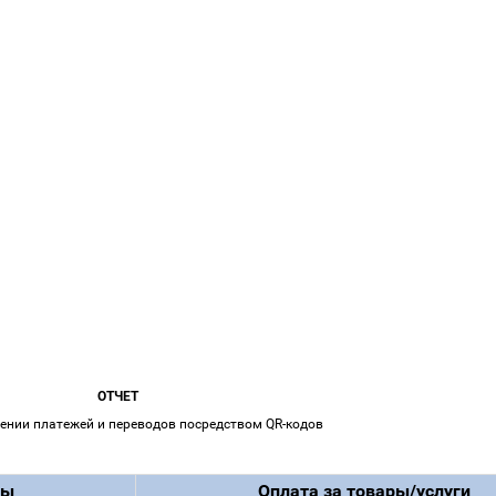
ОТЧЕТ
ении платежей и переводов посредством QR-кодов
ды
Оплата за товары/услуги