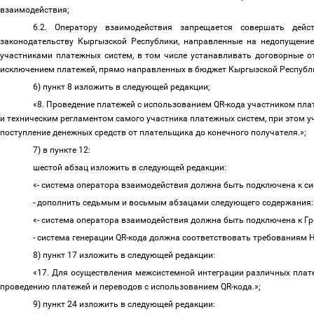
взаимодействия;
6.2. Оператору взаимодействия запрещается совершать дейс
законодательству Кыргызской Республики, направленные на недопущение
участниками платежных систем, в том числе устанавливать договорные о
исключением платежей, прямо направленных в бюджет Кыргызской Респуб
6) пункт 8 изложить в следующей редакции;
«8. Проведение платежей с использованием QR-кода участником пла
и техническим регламентом самого участника платежных систем, при этом у
поступление денежных средств от плательщика до конечного получателя.»;
7) в пункте 12:
шестой абзац изложить в следующей редакции:
«- система оператора взаимодействия должна быть подключена к с
- дополнить седьмым и восьмым абзацами следующего содержания
«- система оператора взаимодействия должна быть подключена к Г
- система генерации QR-кода должна соответствовать требованиям
8) пункт 17 изложить в следующей редакции:
«17. Для осуществления межсистемной интеграции различных плат
проведению платежей и переводов с использованием QR-кода.»;
9) пункт 24 изложить в следующей редакции: