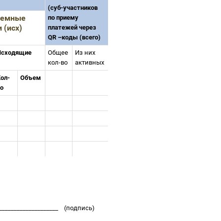
(суб-участников
темные
по приему
 (исх)
платежей через
QR
–
коды (всего)
Исходящие
Общее
Из них
кол-во
активных
ол-
Объем
во
_____________________
(подпись)