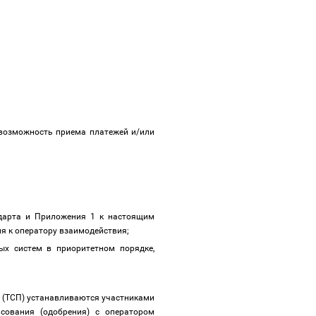
 возможность приема платежей и/или
ндарта и Приложения 1 к настоящим
я к оператору взаимодействия;
ых систем в приоритетном порядке,
м (ТСП) устанавливаются участниками
асования (одобрения) с оператором