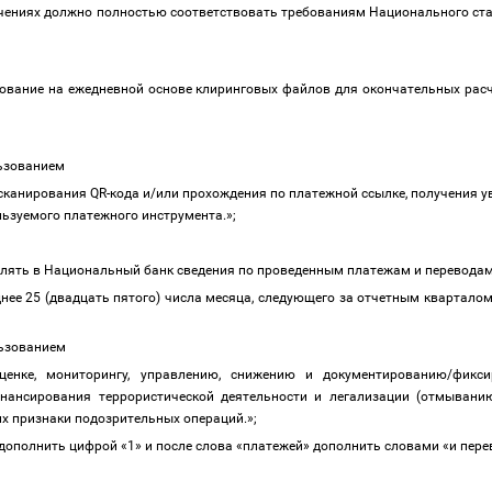
чениях должно полностью соответствовать требованиям Национального ст
ование на ежедневной основе клиринговых файлов для окончательных рас
ользованием
канирования QR-кода и/или прохождения по платежной ссылке, получения у
ользуемого платежного инструмента
.
»;
влять в Национальный банк сведения по проведенным платежам и перевод
нее 25 (двадцать пятого) числа месяца, следующего за отчетным кварталом
ользованием
енке, мониторингу, управлению, снижению и документированию/фикс
нансирования террористической деятельности и легализации (отмыванию
х признаки подозрительных операций
.
»;
дополнить цифрой «1» и после слова «платежей» дополнить словами «и пер