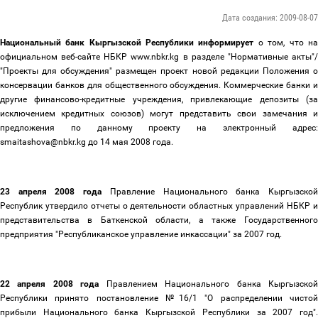
Дата создания: 2009-08-07
Национальный банк Кыргызской Республики информирует
о том, что на
официальном веб-сайте НБКР www.nbkr.kg в разделе "Нормативные акты"/
"Проекты для обсуждения" размещен проект новой редакции Положения о
консервации банков для общественного обсуждения. Коммерческие банки и
другие финансово-кредитные учреждения, привлекающие депозиты (за
исключением кредитных союзов) могут представить свои замечания и
предложения по данному проекту на электронный адрес:
smaitashova@nbkr.kg до 14 мая 2008 года.
23 апреля 2008 года
Правление Национального банка Кыргызско
Республик утвердило отчеты о деятельности областных управлений НБКР и
представительства в Баткенской области, а также Государственного
предприятия "Республиканское управление инкассации" за 2007 год.
22 апреля 2008 года
Правлением Национального банка Кыргызско
Республики принято постановление №16/1 "О распределении чистой
прибыли Национального банка Кыргызской Республики за 2007 год".