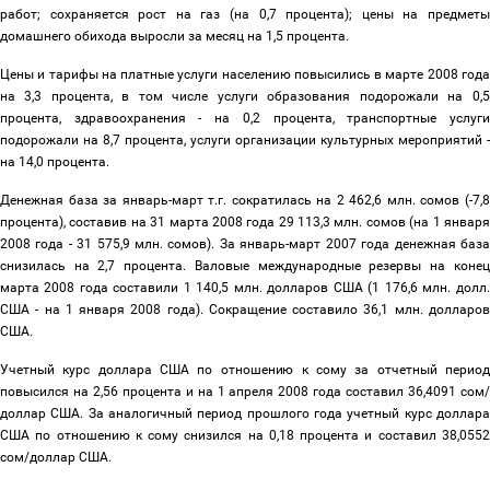
работ; сохраняется рост на газ (на 0,7 процента); цены на предметы
домашнего обихода выросли за месяц на 1,5 процента.
Цены и тарифы на платные услуги населению повысились в марте 2008 года
на 3,3 процента, в том числе услуги образования подорожали на 0,5
процента, здравоохранения - на 0,2 процента, транспортные услуги
подорожали на 8,7 процента, услуги организации культурных мероприятий -
на 14,0 процента.
Денежная база за январь-март т.г. сократилась на 2 462,6 млн. сомов (-7,8
процента), составив на 31 марта 2008 года 29 113,3 млн. сомов (на 1 января
2008 года - 31 575,9 млн. сомов). За январь-март 2007 года денежная база
снизилась на 2,7 процента. Валовые международные резервы на конец
марта 2008 года составили 1 140,5 млн. долларов США (1 176,6 млн. долл.
США - на 1 января 2008 года). Сокращение составило 36,1 млн. долларов
США.
Учетный курс доллара США по отношению к сому за отчетный период
повысился на 2,56 процента и на 1 апреля 2008 года составил 36,4091 сом/
доллар США. За аналогичный период прошлого года учетный курс доллара
США по отношению к сому снизился на 0,18 процента и составил 38,0552
сом/доллар США.