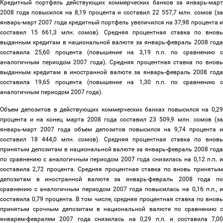
Кредитный портфель действующих коммерческих банков за январь-март
2008 года повысился на 8,19 процента и составил 22 557,7 млн. сомов (за
январь-март 2007 года кредитный портфель увеличился на 37,98 процента и
составил 15 661,3 млн. сомов). Средняя процентная ставка по вновь
выданным кредитам в национальной валюте за январь-февраль 2008 года
составила 25,60 процента (повышение на 3,19 п.п. по сравнению с
аналогичным периодом 2007 года). Средняя процентная ставка по вновь
выданным кредитам в иностранной валюте за январь-февраль 2008 года
составила 19,65 процента (повышение на 1,30 п.п. по сравнению с
аналогичным периодом 2007 года).
Объем депозитов в действующих коммерческих банках повысился на 0,29
процента и на конец марта 2008 года составил 23 509,9 млн. сомов (за
январь-март 2007 года объем депозитов повысился на 9,74 процента и
составил 18 444,0 млн. сомов). Средняя процентная ставка по вновь
принятым депозитам в национальной валюте за январь-февраль 2008 года
по сравнению с аналогичным периодом 2007 года снизилась на 0,12 п.п. и
составила 2,72 процента. Средняя процентная ставка по вновь принятым
депозитам в иностранной валюте за январь-февраль 2008 года по
сравнению с аналогичным периодом 2007 года повысилась на 0,16 п.п., и
составила 0,79 процента. В том числе, средняя процентная ставка по вновь
принятым срочным депозитам в национальной валюте по сравнению с
январем-февралем 2007 года снизилась на 0,29 п.п. и составила 7,00