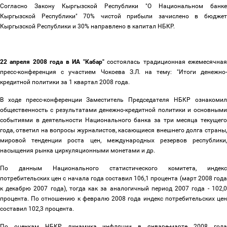
Согласно Закону Кыргызской Республики "О Национальном банке
Кыргызской Республики" 70% чистой прибыли зачислено в бюджет
Кыргызской Республики и 30% направлено в капитал НБКР.
22 апреля 2008 года в ИА "Кабар"
состоялась традиционная ежемесячна
пресс-конференция с участием Чокоева З.Л. на тему: "Итоги денежно-
кредитной политики за 1 квартал 2008 года.
В ходе пресс-конференции Заместитель Председателя НБКР ознакомил
общественность с результатами денежно-кредитной политики и основными
событиями в деятельности Национального банка за три месяца текущего
года, ответил на вопросы журналистов, касающиеся внешнего долга страны,
мировой тенденции роста цен, международных резервов республики,
насыщения рынка циркуляционными монетами и др.
По данным Национального статистического комитета, индекс
потребительских цен с начала года составил 106,1 процента (март 2008 года
к декабрю 2007 года), тогда как за аналогичный период 2007 года - 102,0
процента. По отношению к февралю 2008 года индекс потребительских цен
составил 102,3 процента.
По оценкам НБКР, динамика инфляции в январе-марте 2008 года