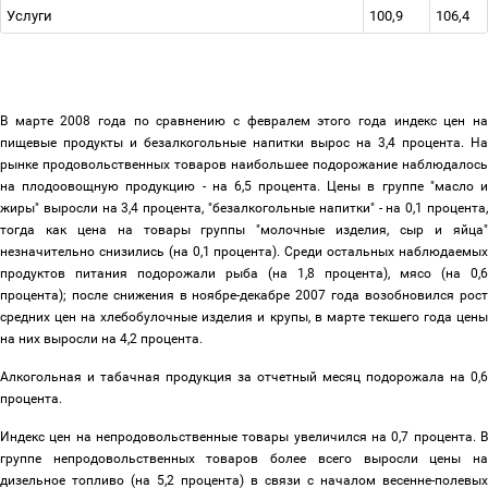
Услуги
100,9
106,4
В марте 2008 года по сравнению с февралем этого года индекс цен на
пищевые продукты и безалкогольные напитки вырос на 3,4 процента. На
рынке продовольственных товаров наибольшее подорожание наблюдалось
на плодоовощную продукцию - на 6,5 процента. Цены в группе "масло и
жиры" выросли на 3,4 процента, "безалкогольные напитки" - на 0,1 процента,
тогда как цена на товары группы "молочные изделия, сыр и яйца"
незначительно снизились (на 0,1 процента). Среди остальных наблюдаемых
продуктов питания подорожали рыба (на 1,8 процента), мясо (на 0,6
процента); после снижения в ноябре-декабре 2007 года возобновился рост
средних цен на хлебобулочные изделия и крупы, в марте текшего года цены
на них выросли на 4,2 процента.
Алкогольная и табачная продукция за отчетный месяц подорожала на 0,6
процента.
Индекс цен на непродовольственные товары увеличился на 0,7 процента. В
группе непродовольственных товаров более всего выросли цены на
дизельное топливо (на 5,2 процента) в связи с началом весенне-полевых