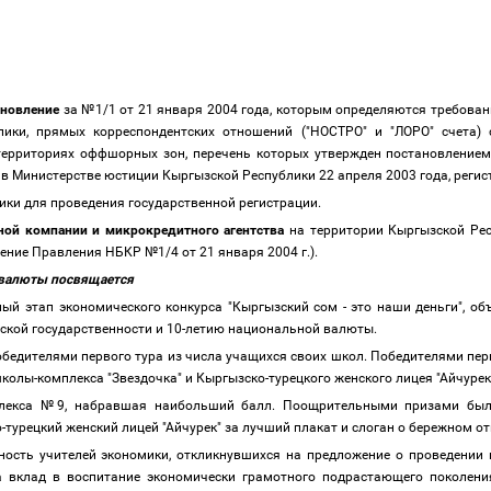
ановление
за №1/1 от 21 января 2004 года, которым определяются требова
ки, прямых корреспондентских отношений ("НОСТРО" и "ЛОРО" счета) 
территориях оффшорных зон, перечень которых утвержден постановление
 в Министерстве юстиции Кыргызской Республики 22 апреля 2003 года, реги
ки для проведения государственной регистрации.
ной компании и микрокредитного агентства
на территории Кыргызской Рес
ение Правления НБКР №1/4 от 21 января 2004 г.).
й валюты посвящается
ый этап экономического конкурса "Кыргызский сом - это наши деньги", 
зской государственности и 10-летию национальной валюты.
едителями первого тура из числа учащихся своих школ. Победителями перв
, школы-комплекса "Звездочка" и Кыргызско-турецкого женского лицея "Айчуре
мплекса №9, набравшая наибольший балл. Поощрительными призами был
турецкий женский лицей "Айчурек" за лучший плакат и слоган о бережном 
сть учителей экономики, откликнувшихся на предложение о проведении к
а вклад в воспитание экономически грамотного подрастающего поколени