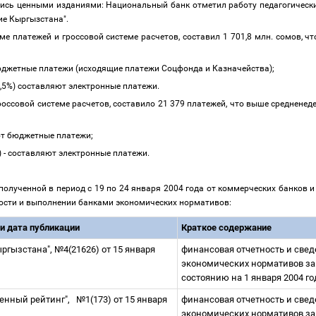
ись ценными изданиями: Национальный банк отметил работу педагогическ
ие Кыргызстана".
ме платежей и гроссовой системе расчетов, составил 1 701,8 млн. сомов, ч
т бюджетные платежи (исходящие платежи Соцфонда и Казначейства);
 (38,5%) составляют электронные платежи.
оссовой системе расчетов, составило 21 379 платежей, что выше средненедел
ляют бюджетные платежи;
3%) - составляют электронные платежи.
олученной в период с 19 по 24 января 2004 года от коммерческих банков и
ности и выполнении банками экономических нормативов:
 и дата публикации
Краткое содержание
ыргызстана", №4(21626) от 15 января
финансовая отчетность и све
экономических нормативов за 4
состоянию на 1 января 2004 г
венный рейтинг",
№1(173) от 15 января
финансовая отчетность и све
экономических нормативов за 4