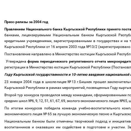
Пресс-релизы за 2004 год
Правлением Национального банка Кыргызской Республики принято пост
банками, лицензируемыми Национальным банком Кыргызской Республи
кредитными учреждениями, зарегистрированными в государствах и на 
Кыргызской Республики от 16 апреля 2003 года №13/2 (зарегистрировано
Постановление направлено в Министерство юстиции Кыргызской Республи
Утверждена
форма периодического регулятивного отчета микрокредит
регистрации в Министерство юстиции Кыргызской Республики (Постановл
Году Кыргызской государственности и 10-летию введения национально
23 января 2004 года в школе-лицее №13 г.Бишкек прошел заключительн
Кыргызской Республики в рамках мероприятий, посвященных Году кыргы
Второй тур конкурса проводился между командами, сформированными поб
средних школ №6, 9, 12, 51, 61, 67, 69, эколого-экономического лицея №65
По итогам конкурсов победила команда учебно-воспитательного ко
экономического лицея № 65 за лучшую экономическую песню и Кыргызско-
Национальным банком были отмечены творческий подход и инициативно
воспитанников и оказавших им содействие в подготовке и участии. З