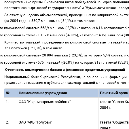
поощрительные призы. Библиотеки школ победителей конкурса пополнил
политогенеза кыргызской государственности" и "Нумизматическое наслед
За отчетную неделю
объем платежей
, проведенных по клиринговой систе
(за 2004 год) на 880,7 млн. сомов (-34,1%), в том числе:
по клиринговой системе 568,9 млн. сом (-2,7%) из которых 6,1% составляю
по гроссовой системе - 1 132,8 млн. сом (-43,3%), из которых 436,0 млн. сом
Количество платежей, проведенных по клиринговой системе платежей и гр
757 платежей (+21,3%), в том числе:
по клиринговой системе - 20 804 платежа (+23,6%), из которых 5,4% состав
по гроссовой системе - 575 платежей (-26,8%), из которых 318 платежей (55,
Отчетность коммерческих банков и финансово-кредитных учреждений
Национальный банк Кыргызской Республики, на основании информации, п
представляет сведения о публикации ежеквартальной финансовой отчет
№
Наименование учреждения
Печатный орган
1.
ОАО "Кыргызпромстройбанк"
газета "Слово К
2004 г.
2.
ЗАО "АКБ "Толубай"
газета "Общест
2004 г