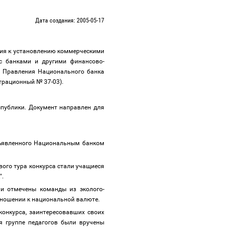
Дата создания: 2005-05-17
ния к установлению коммерческими
с банками и другими финансово-
м Правления Национального банка
страционный № 37-03).
публики. Документ направлен для
объявленного Национальным банком
ого тура конкурса стали учащиеся
к".
и отмечены команды из эколого-
отношении к национальной валюте.
онкурса, заинтересовавших своих
я группе педагогов были вручены