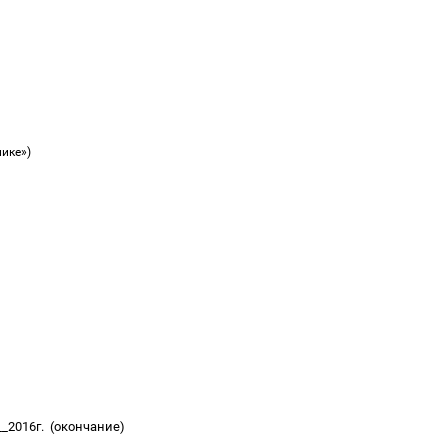
лике»)
__2016г.
(окончание)