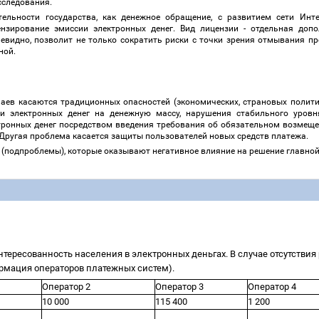
асследования.
ельности государства, как денежное обращение, с развитием сети Инт
нзирование эмиссии электронных денег. Вид лицензии - отдельная доп
евидно, позволит не только сократить риски с точки зрения отмывания п
жной.
чаев касаются традиционных опасностей (экономических, страновых полити
и электронных денег на денежную массу, нарушения стабильного уровн
тронных денег посредством введения требования об обязательном возмеще
 Другая проблема касается защиты пользователей новых средств платежа.
 (подпроблемы), которые оказывают негативное влияние на решение главн
нтересованность населения в электронных деньгах. В случае отсутствия
ормация операторов платежных систем).
Оператор 2
Оператор 3
Оператор 4
10 000
115 400
1 200