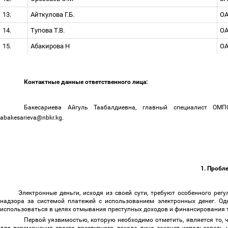
13.
Айткулова Г.Б.
ОА
14.
Тупова Т.В.
ОА
15.
Абакирова Н
ОА
Контактные данные ответственного лица:
Бакесариева Айгуль Таабалдиевна, главный специалист ОМПС
abakesarieva@nbkr.kg.
1. Пробл
Электронные деньги, исходя из своей сути, требуют особенного рег
надзора за системой платежей с использованием электронных денег. О
использоваться в целях отмывания преступных доходов и финансирования
Первой уязвимостью, которую необходимо отметить, является то, 