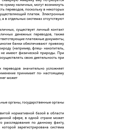
в Северную Америку ему потребуется
шую сумму наличных, могут возникнуть
ть переводов, поскольку в некоторых
осуществляющий платеж. Электронные
 а в отдельных системах отсутствуют
аличных, существует личный контакт
аличных денежных переводов, также
оответствующие платежные документы,
 многие банки обеспечивают привязку
рироду (например, флеш- накопитель,
у не имеют физической природы. При
т осуществлять свою деятельность при
х переводов значительно усложняет
рименение принимает по- настоящему
денег может
ьные органы, государственные органы
азвитой нормативной базой в области
анной сфере, в одной стране может
о расследования по данному факту,
 которой зарегистрирована система