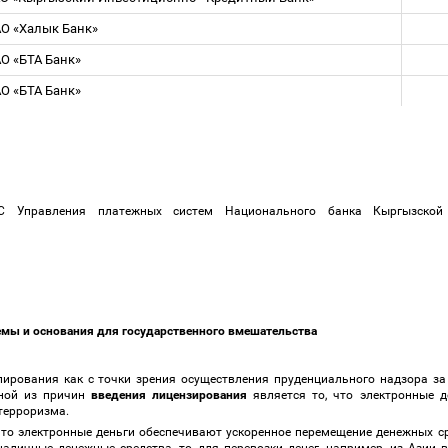
О «Халык Банк»
О «БТА Банк»
О «БТА Банк»
 Управления платежных систем Национального банка Кыргызской Рес
емы и основания для государственного вмешательства
улирования как с точки зрения осуществления пруденциального надзора за
дной из причин
введения лицензирования
является то, что электронные 
 терроризма.
что электронные деньги обеспечивают ускоренное перемещение денежных с