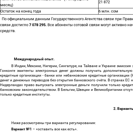
21 872
месяц)
Остаток на конец года
6 млн. сом
По официальным данным Государственного Агентства связи при Правит
связи достигло
7 078 295.
Все абоненты сотовой связи могут активно н
средств.
Международный опыт.
В Индии, Мексике, Нигерии, Сингапуре, на Тайване и Украине эмисс
Гонконге эмитенты электронных денег должны получить дополнительную
кредитные организации - банки или небанковские кредитные организации (
денег и денежных переводов без открытия банковского счёта. В странах ЕС 
Нидерландах право выпускать электронные деньги получили только кредит
банковским законодательством. В Бельгии, Швеции и Великобритании отсут
только кредитные институты.
2. Вариант
Ниже рассмотрены три варианта регулирования:
Вариант №1
–
«оставить все как есть».