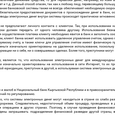
аличные денежные средства, то для перевозки денег, например, из Азии 
ет и т.д. Данный способ опасен, так как к любому лицу, перевозящему боль
ание банковской системы также не всегда обеспечивает необходимую скорос
обязательное предоставление документов о происхождении денег в банк, 
еводы электронных денег внутри системы происходят практически мгновенно,
 не предполагают личного контакта с клиентом. Так, при использовании н
ески должен передать от одного человека другому. Использование безн
ля осуществления платежа клиенту необходимо явится в банк и заполнить с
м, клиент банка может использовать удаленное управление счетом, однако
ьзуемому счету, а также ключи для управления счетом имеют физическую п
 деньги изначально ориентированы на удаленное использование, поскольк
рмации ни о себе, ни о совершаемых сделках. Более того, преступники могу
, является то, что использование электронных денег для международны
ги изначально ориентированы на использование в сети Интернет, то их п
ой юрисдикции, преступник в другой, а используемая система электронных 
ий и жалоб в Национальный банк Кыргызской Республики и в правоохранител
мочий по регулированию.
о, что системы электронных денег могут находиться в стране со слабо р
роризма. Следовательно, недостаточный объем процедур, проводимых в д
операциям в других странах. Поэтому, в случае проведения финансовог
дены запрашивать подразделение финансовой разведки другой страны, в