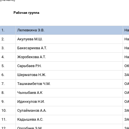
Рабочая группа
1.
Лелевкина Э.В.
На
2.
Акулуева М.Ш.
На
3.
Бакесариева А.Т.
На
4.
Жоробекова А.Т.
На
5.
Сарыбаев Р.Н.
ОЮ
6.
Шерматова Н.Ж.
ЗА
7.
Ташмамбетов Ч.М.
ОА
8.
Чыныбаев А.К
ОА
9.
Идинкулов Н.И.
ОА
10.
Сулайманов А.А.
ЗА
11.
Кадышева А.С.
ЗА
12.
Орозбаев Э.М
ЗА