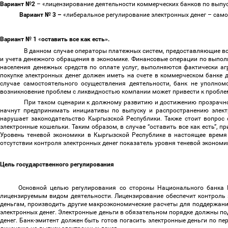
Вариант №2
–
«
лицензирование деятельности коммерческих банков по выпу
Вариант № 3
–
«либеральное регулирование электронных денег
–
само
Вариант № 1
«
оставить все как есть».
В данном случае операторы платежных систем, предоставляющие все
и учета денежного обращения в экономике. Финансовые операции по выполн
населения денежных средств по оплате услуг, выполняются фактически а
покупке электронных денег должен иметь на счете в коммерческом банке 
случае самостоятельного осуществления деятельности, банк не уполном
возникновение проблем с ликвидностью компании может привести к пробле
При таком сценарии к должному развитию и достижению прозрачнос
начнут предпринимать инициативы по выпуску и распространению электр
нарушает законодательство Кыргызской Республики. Также стоит вопрос 
электронные кошельки. Таким образом, в случае “оставить все как есть”, 
Уровень теневой экономики в Кыргызской Республике в настоящее время 
отсутствии контроля электронных денег показатель уровня теневой эконом
Цель государственного регулирования
Основной целью регулирования со стороны Национального банка К
лицензируемым видом деятельности. Лицензирование обеспечит контроль
деньгам, производить другие макроэкономические расчеты для поддержани
электронных денег. Электронные деньги в обязательном порядке должны по
денег. Банк-эмитент должен быть готов погасить электронные деньги по 