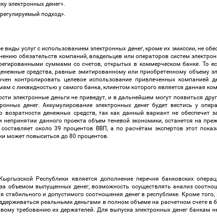
ску
электронных денег
»
.
регулируемый подход».
 виды услуг с использованием электронных денег, кроме их эмиссии, не обе
ению обязательств компаний, владельцев или операторов систем электронн
грегированными суммами со счетов, открытых в коммерческом банке. То е
денежные средства, равные эмитированному или приобретенному объему эле
очен контролировать целевое использование привлеченных компанией де
мам с ликвидностью у самого банка, клиентом которого является данная к
ти электронные деньги не приведут, и в дальнейшем могут появиться дру
онных денег. Аккумулирование электронных денег будет вестись у опера
о возратности денежных средств, так как данный вариант не обеспечит з
при непринятии данного проекта объем теневой экономики, останется на пре
составляет около 39 процентов ВВП, а по расчётам экспертов этот показ
ики может повыситься до 80 процентов.
ыргызской Республики является дополнение перечня банковских операц
 за объемом выпущенных денег, возможность осуществлять анализ соотно
я стабильного и допустимого соотношения денег в республике. Кроме того
ддерживаться реальными деньгами в полном объеме на расчетном счете в б
первому требованию их держателей. Для выпуска электронных денег банкам