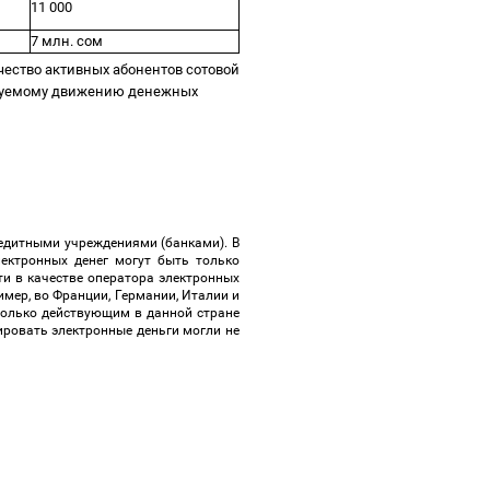
11 000
7 млн. сом
чество активных абонентов сотовой
лируемому движению денежных
редитными учреждениями (банками). В
ектронных денег могут быть только
и в качестве оператора электронных
имер, во Франции, Германии, Италии и
 только действующим в данной стране
ировать электронные деньги могли не