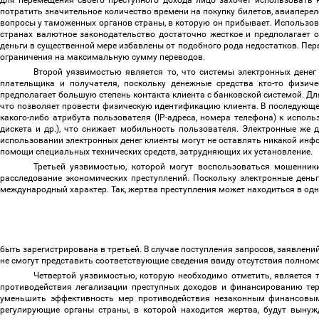
для перемещения своего преступного дохода лицо захочет использовать н
потратить значительное количество времени на покупку билетов, авиаперел
вопросы у таможенных органов страны, в которую он прибывает. Использов
странах валютное законодательство достаточно жесткое и предполагает 
деньги в существенной мере избавлены от подобного рода недостатков. Пер
ограничения на максимальную сумму переводов.
Второй уязвимостью является то, что системы электронных денег
плательщика и получателя, поскольку денежные средства кто-то физич
предполагает большую степень контакта клиента с банковской системой. Д
что позволяет провести физическую идентификацию клиента. В последующе
какого-либо атрибута пользователя (IP-адреса, номера телефона) к испол
дискета и др.), что снижает мобильность пользователя. Электронные же
использовании электронных денег клиенты могут не оставлять никакой инфо
помощи специальных технических средств, затрудняющих их установление.
Третьей уязвимостью, которой могут воспользоваться мошенники
расследование экономических преступлений. Поскольку электронные день
международный характер. Так, жертва преступления может находиться в одн
быть зарегистрирована в третьей. В случае поступления запросов, заявлен
не смогут представить соответствующие сведения ввиду отсутствия полно
Четвертой уязвимостью, которую необходимо отметить, является т
противодействия легализации преступных доходов и финансированию тер
уменьшить эффективность мер противодействия незаконным финансовым 
регулирующие органы страны, в которой находится жертва, будут вынуж