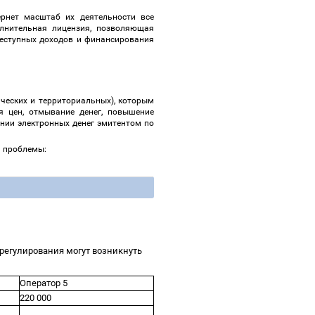
ернет масштаб их деятельности все
олнительная лицензия, позволяющая
реступных доходов и финансирования
ческих и территориальных), которым
я цен, отмывание денег, повышение
нии электронных денег эмитентом по
ой проблемы:
 регулирования могут возникнуть
Оператор 5
220 000