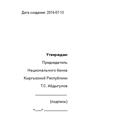
Дата создания: 2016-07-13
Утверждаю
Председатель
Национального банка
Кыргызской Республики
Т.С. Абдыгулов
____________________
(подпись)
«____» _______________