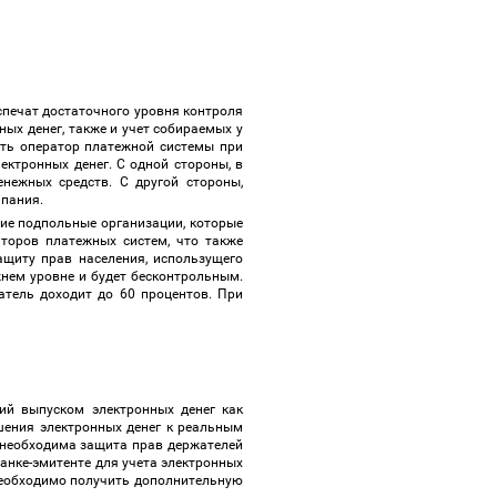
спечат достаточного уровня контроля
ых денег, также и учет собираемых у
сть оператор платежной системы при
ктронных денег. С одной стороны, в
нежных средств. С другой стороны,
омпания.
гие подпольные организации, которые
торов платежных систем, что также
ащиту прав населения, использущего
жнем уровне и будет бесконтрольным.
атель доходит до 60 процентов. При
ий выпуском электронных денег как
шения электронных денег к реальным
, необходима защита прав держателей
анке-эмитенте для учета электронных
 необходимо получить дополнительную