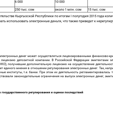
6 000
10 000
250 тыс. сом
около 1 млн. сом
15 тыс. сом
ельстве Кыргызской Республики по итогам I полугодия 2015 года коли
ачать использовать электронные деньги, что также приведет к нерегу
ия электронных денег может осуществляться лицензированными финансово-к
 лицензию депозитной компании. В Российской Федерации эмитентами эл
НКО
), получившие дополнительную лицензию на осуществление деятельност
нет единого мнения в отношении регулирования электронных денег. Так, напр
ные институты, т.е. банки. При этом их деятельность регламентировалась
ствовали законодательные ограничения на выпуск электронных денег, эмит
ы государственного регулирования и оценки последствий