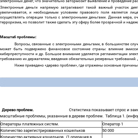
электронных денег, что значительно затормозит выявление и проведение р
Электронные деньги напрямую затрагивают такой важный участок деят
увеличивается, и необходимым условием правового поля является лице
осуществлять операции только с электронными деньгами. Данная мера, оч
терроризма, но позволит также сделать эту сферу более прозрачной и наде
Масштаб проблемы:
Вопросы, связанные с электронными деньгами, в большинстве слу
может быть подвержено финансовое состояние страны: влияние эмисси
киберпреступности и др. Большое внимание уделяется регламентации элек
требованию их держателям, введения обязательных резервных требований.
Ниже приведено «дерево проблем», где отражены основные причины
Дерево проблем
.
Статистика показывает спрос и заи
масштабные проблемы, указанные в дереве проблем.
Таблица 1. (инф
Операторы платежных систем.
Оператор 1
Количество зарегистрированных кошельков
50 000
Количество активных кошельков
(1 операция в