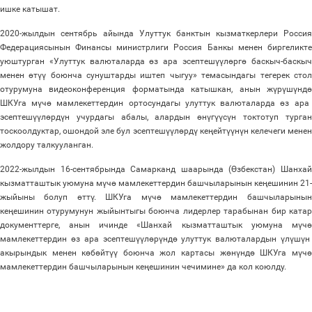
ишке катышат.
2020-жылдын сентябрь айында Улуттук банктын кызматкерлери Россия
Федерациясынын Финансы министрлиги Россия Банкы менен биргеликте
уюштурган «Улуттук валюталарда
ө
з ара эсептеш
үү
л
ө
рг
ө
баскыч-баскы
менен
ө
т
үү
боюнча сунуштарды иштеп чыгуу» темасындагы тегерек стол
отурумуна видеоконференция форматында катышкан, анын ж
ү
р
ү
ш
ү
нд
ө
ШКУга м
ү
ч
ө
мамлекеттердин ортосундагы улуттук валюталарда
ө
з ара
эсептеш
үү
л
ө
рд
ү
н учурдагы абалы, алардын
ө
н
ү
г
үү
с
ү
н токтотуп турга
тоскоолдуктар, ошондой эле бул эсептеш
үү
л
ө
рд
ү
ке
ң
ейт
үү
н
ү
н келечеги мене
жолдору талкууланган.
2022-жылдын 16-сентябрында Самарканд шаарында (
Ө
збекстан) Шанха
кызматташтык уюмуна м
ү
ч
ө
мамлекеттердин башчыларынын ке
ң
ешинин 21-
жыйыны болуп
ө
тт
ү
. ШКУга м
ү
ч
ө
мамлекеттердин башчыларынын
ке
ң
ешинин отурумунун жыйынтыгы боюнча лидерлер тарабынан бир катар
документтерге, анын ичинде «Шанхай кызматташтык уюмуна м
ү
ч
ө
мамлекеттердин
ө
з ара эсептеш
үү
л
ө
р
ү
нд
ө
улуттук валюталардын
ү
л
ү
ш
ү
н
акырындык менен к
ө
б
ө
йт
үү
боюнча жол картасы ж
ө
н
ү
нд
ө
ШКУга м
ү
ч
ө
мамлекеттердин башчыларынын ке
ң
ешинин чечимине» да кол коюлду.