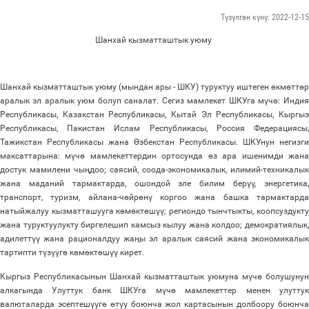
Түзүлгөн күнү: 2022-12-15
Шанхай кызматташтык уюму
Шанхай кызматташтык уюму (мындан ары - ШКУ) туруктуу иштеген
ө
км
ө
тт
ө
р
аралык эл аралык уюм болуп саналат. Сегиз мамлекет ШКУга м
ү
ч
ө
: Индия
Республикасы, Казакстан Республикасы, Кытай Эл Республикасы, Кыргыз
Республикасы, Пакистан Ислам Республикасы, Россия Федерациясы,
Тажикстан Республикасы жана
Ө
збекстан Республикасы. ШКУнун негизги
максаттарына: м
ү
ч
ө
мамлекеттердин ортосунда
ө
з ара ишенимди жан
достук мамилени чы
ң
доо; саясий, соода-экономикалык, илимий-техникалык
жана маданий тармактарда, ошондой эле билим бер
үү
, энергетика
транспорт, туризм, айлана-ч
ө
йр
ө
н
ү
коргоо жана башка тармактард
натыйжалуу кызматташууга к
ө
м
ө
кт
ө
ш
үү
; региондо тынчтыкты, коопсуздукт
жана туруктуулукту биргелешип камсыз кылуу жана колдоо; демократиялык,
адилетт
үү
жана рационалдуу жа
ң
ы эл аралык саясий жана экономикалык
тартипти т
ү
з
үү
г
ө
к
ө
м
ө
кт
ө
ш
үү
кирет.
Кыргыз Республикасынын Шанхай кызматташтык уюмуна м
ү
ч
ө
болушунун
алкагында Улуттук банк ШКУга м
ү
ч
ө
мамлекеттер менен улутту
валюталарда эсептеш
үү
г
ө
ө
т
үү
боюнча жол картасынын долбоору боюнч