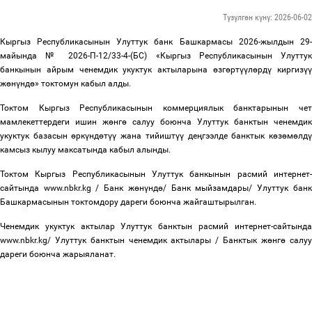
Түзүлгөн күнү: 2026-06-02
Кыргыз Республикасынын Улуттук банк Башкармасы 2026-жылдын 29-
майында № 2026-П-12/33-4-(БС) «Кыргыз Республикасынын Улуттук
банкынын айрым ченемдик укуктук актыларына
ө
зг
ө
рт
үү
л
ө
рд
ү
киргиз
ү
ж
ө
н
ү
нд
ө
» токтомун кабыл алды.
Токтом Кыргыз Республикасынын коммерциялык банктарынын чет
мамлекеттердеги ишин ж
ө
нг
ө
салуу боюнча Улуттук банктын ченемдик
укуктук базасын
ө
рк
ү
нд
ө
т
үү
жана тийишт
үү
де
ң
гээлде банктык к
ө
з
ө
м
ө
лд
камсыз кылуу максатында кабыл алынды.
Токтом Кыргыз Республикасынын Улуттук банкынын расмий интернет-
сайтында www.nbkr.kg / Банк ж
ө
н
ү
нд
ө
/ Банк мыйзамдары/ Улуттук банк
Башкармасынын токтомдору
дареги боюнча жайгаштырылган.
Ченемдик укуктук актылар Улуттук банктын расмий интернет-сайтында
www.nbkr.kg/ Улуттук банктын ченемдик актылары / Банктык ж
ө
нг
ө
салуу
дареги боюнча жарыяланат.