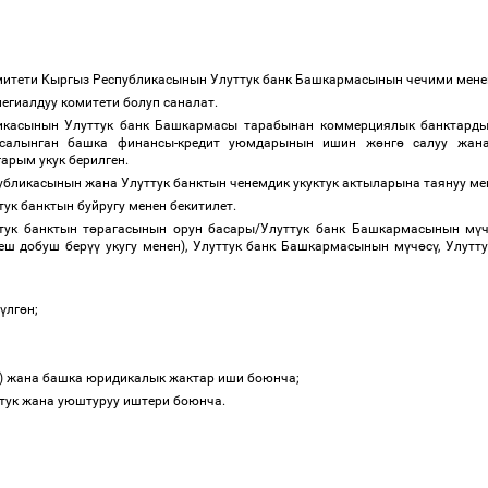
митети Кыргыз Республикасынын Улуттук банк Башкармасынын чечими мене
легиалдуу комитети болуп саналат.
икасынын Улуттук банк Башкармасы тарабынан коммерциялык банктард
алынган башка финансы-кредит уюмдарынын ишин ж
ө
нг
ө
салуу жан
арым укук берилген.
убликасынын жана Улуттук банктын ченемдик укуктук актыларына таянуу ме
тук банктын буйругу менен бекитилет.
тук банктын т
ө
рагасынын орун басары/Улуттук банк Башкармасынын м
ү
еш добуш бер
үү
укугу менен), Улуттук банк Башкармасынын м
ү
ч
ө
с
ү
, Улутт
ү
лг
ө
н;
)
жана башка юридикалык жактар иши боюнча;
ёттук жана уюштуруу иштери боюнча.