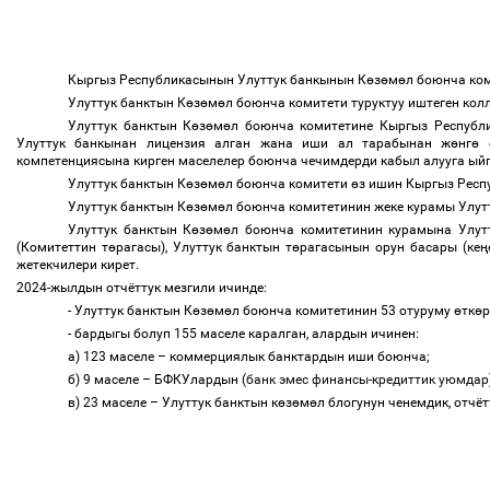
Кыргыз Республикасынын Улуттук банкынын К
ө
з
ө
м
ө
л боюнча ко
Улуттук банктын К
ө
з
ө
м
ө
л боюнча комитети туруктуу иштеген кол
Улуттук банктын К
ө
з
ө
м
ө
л боюнча комитетине Кыргыз Республ
Улуттук банкынан лицензия алган жана иши ал тарабынан ж
ө
нг
ө
с
компетенциясына кирген маселелер боюнча чечимдерди кабыл алууга ыйг
Улуттук банктын К
ө
з
ө
м
ө
л боюнча комитети
ө
з ишин Кыргыз Респ
Улуттук банктын К
ө
з
ө
м
ө
л боюнча комитетинин жеке курамы Улут
Улуттук банктын К
ө
з
ө
м
ө
л боюнча комитетинин курамына Улут
(Комитеттин т
ө
рагасы), Улуттук банктын т
ө
рагасынын орун басары
(
ке
ң
жетекчилери кирет.
2024-жылдын отчёттук мезгили ичинде:
- Улуттук банктын К
ө
з
ө
м
ө
л боюнча комитетинин 53 отуруму
ө
тк
ө
р
- бардыгы болуп 155 маселе каралган, алардын ичинен:
а) 123 маселе
–
коммерциялык банктардын иши боюнча;
б) 9 маселе
–
БФКУлардын (
банк эмес финансы-кредиттик уюмдар
в) 23 маселе
–
Улуттук банктын к
ө
з
ө
м
ө
л блогунун ченемдик, отч