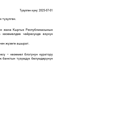
Түзүлгөн күнү: 2025-07-01
н т
ү
з
ү
лг
ө
н.
ын жана Кыргыз Республикасынын
а к
ө
з
ө
м
ө
лд
өө
ч
ө
йр
ө
с
ү
нд
ө
ө
з
ү
н
ү
н
нен ж
ү
з
ө
г
ө
ашырат.
ч
ө
с
ү
–
к
ө
з
ө
м
ө
л блогунун куратору
ук банктын т
ү
з
ү
мд
ү
к б
ө
л
ү
мд
ө
р
ү
н
ү
н