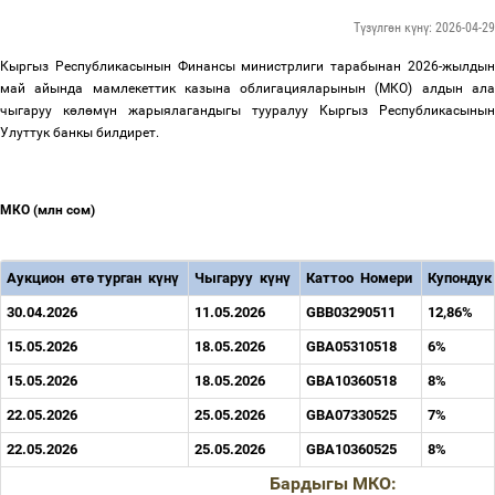
Түзүлгөн күнү: 2026-04-29
Кыргыз Республикасынын Финансы министрлиги тарабынан 2026-жылдын
май айында мамлекеттик казына облигацияларынын (МКО) алдын ала
чыгаруу к
ө
л
ө
м
ү
н жарыялагандыгы тууралуу Кыргыз Республикасынын
Улуттук банкы билдирет.
МКО (млн сом)
Аукцион
ө
т
ө
турган
к
ү
н
ү
Чыгаруу
к
ү
н
ү
Каттоо
Номери
Купондук
30.04.2026
11.05.2026
GBВ03290511
12,86%
15.05.2026
18.05.2026
GBA05310518
6%
15.05.2026
18.05.2026
GBA10360518
8%
22.05.2026
25.05.2026
GBA07330525
7%
22.05.2026
25.05.2026
GBA10360525
8%
Бардыгы МКО: