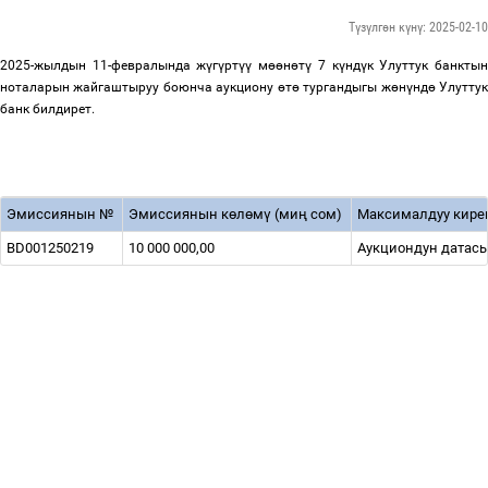
Түзүлгөн күнү: 2025-02-10
2025-жылдын 11-февралында ж
ү
г
ү
рт
үү
м
өө
н
ө
т
ү
7 к
ү
нд
ү
к Улуттук банкты
ноталарын жайгаштыруу боюнча аукциону
ө
т
ө
тургандыгы ж
ө
н
ү
нд
ө
Улутту
банк билдирет.
Эмиссиянын №
Эмиссиянын к
ө
л
ө
м
ү
(ми
ң
сом)
Максималдуу кир
BD001250219
10 000 000,00
Аукциондун датас