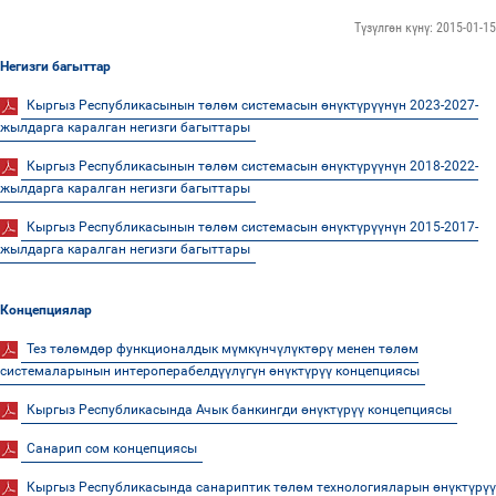
Түзүлгөн күнү: 2015-01-15
Негизги багыттар
Кыргыз Республикасынын төлөм системасын өнүктүрүүнүн 2023-2027-
жылдарга каралган негизги багыттары
Кыргыз Республикасынын төлөм системасын өнүктүрүүнүн 2018-2022-
жылдарга каралган негизги багыттары
Кыргыз Республикасынын төлөм системасын өнүктүрүүнүн 2015-2017-
жылдарга каралган негизги багыттары
Концепциялар
Тез төлөмдөр функционалдык мүмкүнчүлүктөрү менен төлөм
системаларынын интероперабелдүүлүгүн өнүктүрүү концепциясы
Кыргыз Республикасында Ачык банкингди өнүктүрүү концепциясы
Санарип сом концепциясы
Кыргыз Республикасында санариптик төлөм технологияларын өнүктүрүү