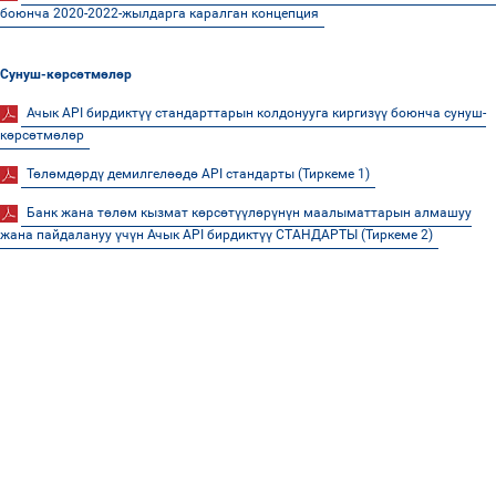
боюнча 2020-2022-жылдарга каралган концепция
Сунуш-көрсөтмөлөр
Ачык API бирдиктүү стандарттарын колдонууга киргизүү боюнча сунуш-
көрсөтмөлөр
Төлөмдөрдү демилгелөөдө API стандарты (Тиркеме 1)
Банк жана төлөм кызмат көрсөтүүлөрүнүн маалыматтарын алмашуу
жана пайдалануу үчүн Ачык API бирдиктүү СТАНДАРТЫ (Тиркеме 2)