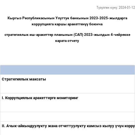
Түзүлгөн күнү: 2024-01-12
Кыргыз Республикасынын Улуттук банкынын 2023-2025-жылдарга
коррупцияга каршы аракеттен
үү
боюнча
стратегиялык иш-аракеттер планынын (САП) 2023-жылдын 4-чейрекке
карата
отчету
Стратегиялык максаты
I. Коррупциялык аракеттерге мониторинг
II. Ачык-айкындуулукту жана отчеттуулукту камсыз кылуу
ү
ч
ү
н корр