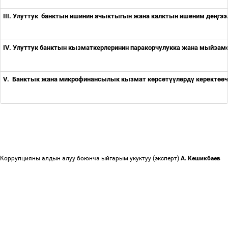
III.
Улуттук
банктын
ишинин
ачыктыгын
жана
калктын
ишеним
деңгээ
IV. Улуттук банктын кызматкерлеринин паракорчулукка жана мыйзам
V.
Банктык жана микрофинансылык кызмат к
ө
рс
ө
т
үү
л
ө
рд
ү
керект
өө
ч
Коррупцияны алдын алуу боюнча ыйгарым укуктуу (эксперт)
А. Кешикбаев