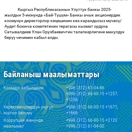
Кыргыз Республикасынын Улуттук банкы 2025-
жылдын 5-июнунда «Бай-Т
ү
ш
ү
м» Банкы ачык акционердик
коомунун директорлор ке
ң
ешинин к
ө
з карандысыз м
ү
ч
ө
с
ү
/
Аудит боюнча комитетинин т
ө
рагасы кызмат ордуна
Сатывалдиев Улан Орузбаевичтин талапкерлигине макулдук
бер
үү
чечимин кабыл алды.
Байланыш маалыматтары
Коомдук кабылдама
+996 (312) 61-04-86
+996 (312) 66-90-15 +1257,
+1256
Керектөөчүлөрдүн укугун
+996 (312) 66-90-15 +1671,
коргоо бөлүмү
+1666
Коррупция жөнүндө
+996 (312) 66-90-15 +2120
маалымат
+996 (312) 61-04-00