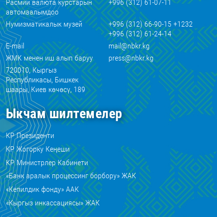
Расмий валюта курстарын
+996 (312) 61-07-11
автомаалымдоо
Нумизматикалык музей
+996 (312) 66-90-15 +1232
+996 (312) 61-24-14
E-mail
mail@nbkr.kg
ЖМК менен иш алып баруу
press@nbkr.kg
720010, Кыргыз
Республикасы, Бишкек
шаары, Киев көчөсү, 189
Ыкчам шилтемелер
КР Президенти
КР Жогорку Кеңеши
КР Министрлер Кабинети
«Банк аралык процессинг борбору» ЖАК
«Кепилдик фонду» ААК
«Кыргыз инкассациясы» ЖАК