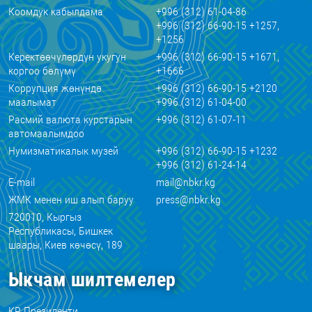
Коомдук кабылдама
+996 (312) 61-04-86
+996 (312) 66-90-15 +1257,
+1256
Керектөөчүлөрдүн укугун
+996 (312) 66-90-15 +1671,
коргоо бөлүмү
+1666
Коррупция жөнүндө
+996 (312) 66-90-15 +2120
маалымат
+996 (312) 61-04-00
Расмий валюта курстарын
+996 (312) 61-07-11
автомаалымдоо
Нумизматикалык музей
+996 (312) 66-90-15 +1232
+996 (312) 61-24-14
E-mail
mail@nbkr.kg
ЖМК менен иш алып баруу
press@nbkr.kg
720010, Кыргыз
Республикасы, Бишкек
шаары, Киев көчөсү, 189
Ыкчам шилтемелер
КР Президенти