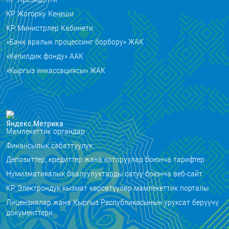
КР Жогорку Кеңеши
КР Министрлер Кабинети
«Банк аралык процессинг борбору» ЖАК
«Кепилдик фонду» ААК
«Кыргыз инкассациясы» ЖАК
Мамлекеттик органдар
Финансылык сабаттуулук
Депозиттер, кредиттер жана которуулар боюнча тарифтер
Нумизматикалык баалуулуктарды сатуу боюнча веб-сайт
КР Электрондук кызмат көрсөтүүлөр мамлекеттик порталы
Лицензиялар жана Кыргыз Республикасынын уруксат берүүчү
документтери