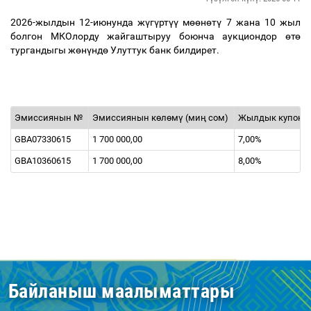
2026-жылдын 12-июнунда ж
ү
г
ү
рт
үү
м
өө
н
ө
т
ү
7 жана 10 жыл
болгон МКОлорду жайгаштыруу боюнча аукциондор
ө
т
ө
тургандыгы ж
ө
н
ү
нд
ө
Улуттук банк билдирет.
Эмиссиянын №
Эмиссиянын к
ө
л
ө
м
ү
(ми
ң
сом)
Жылдык купон 
GBA07330615
1 700 000,00
7,00%
GBA10360615
1 700 000,00
8,00%
Байланыш маалыматтары