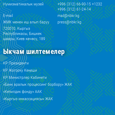
Нумизматикалык музей
+996 (312) 66-90-15 +1232
+996 (312) 61-24-14
E-mail
mail@nbkr.kg
ЖМК менен иш алып баруу
press@nbkr.kg
720010, Кыргыз
Республикасы, Бишкек
шаары, Киев көчөсү, 189
Ыкчам шилтемелер
КР Президенти
КР Жогорку Кеңеши
КР Министрлер Кабинети
«Банк аралык процессинг борбору» ЖАК
«Кепилдик фонду» ААК
«Кыргыз инкассациясы» ЖАК