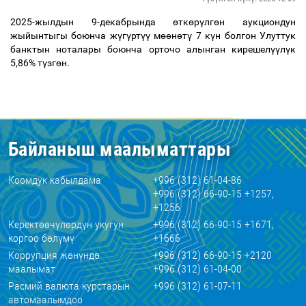
2025-жылдын 9-декабрында
ө
тк
ө
р
ү
лг
ө
н аукциондун
жыйынтыгы боюнча ж
ү
г
ү
рт
үү
м
өө
н
ө
т
ү
7 к
ү
н болгон Улуттук
банктын ноталары боюнча орточо алынган кирешел
үү
л
ү
к
5,86% т
ү
зг
ө
н.
Байланыш маалыматтары
Коомдук кабылдама
+996 (312) 61-04-86
+996 (312) 66-90-15 +1257,
+1256
Керектөөчүлөрдүн укугун
+996 (312) 66-90-15 +1671,
коргоо бөлүмү
+1666
Коррупция жөнүндө
+996 (312) 66-90-15 +2120
маалымат
+996 (312) 61-04-00
Расмий валюта курстарын
+996 (312) 61-07-11
автомаалымдоо