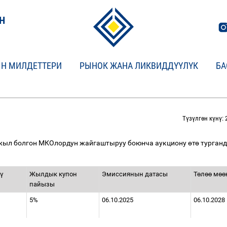
Н
Н МИЛДЕТТЕРИ
РЫНОК ЖАНА ЛИКВИДДҮҮЛҮК
БА
Түзүлгөн күнү: 
жыл болгон МКОлордун жайгаштыруу боюнча аукциону
ө
т
ө
турган
ү
Жылдык купон
Эмиссиянын датасы
Т
ө
л
өө
м
өө
пайызы
5%
06.10.2025
06.10.2028