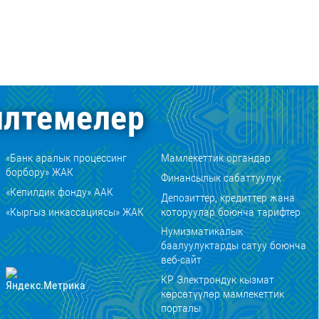
лтемелер
«Банк аралык процессинг
Мамлекеттик органдар
борбору» ЖАК
Финансылык сабаттуулук
«Кепилдик фонду» ААК
Депозиттер, кредиттер жана
«Кыргыз инкассациясы» ЖАК
которуулар боюнча тарифтер
Нумизматикалык
баалуулуктарды сатуу боюнча
веб-сайт
КР Электрондук кызмат
көрсөтүүлөр мамлекеттик
порталы