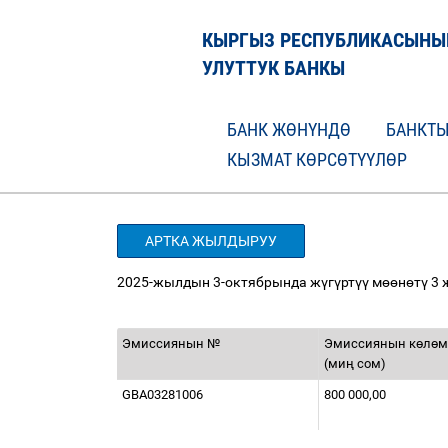
КЫРГЫЗ РЕСПУБЛИКАСЫНЫ
УЛУТТУК БАНКЫ
БАНК ЖӨНҮНДӨ
БАНКТЫ
КЫЗМАТ КӨРСӨТҮҮЛӨР
АРТКА ЖЫЛДЫРУУ
2025-жылдын 3-октябрында ж
ү
г
ү
рт
үү
м
өө
н
ө
т
ү
3 
Эмиссиянын №
Эмиссиянын к
ө
л
ө
м
(ми
ң
сом)
GBA03281006
800 000,00