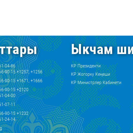
ттары
Ыкчам ши
61-04-86
КР Президенти
66-90-15 +1257, +1256
КР Жогорку Кеңеши
66-90-15 +1671, +1666
КР Министрлер Кабинети
66-90-15 +2120
61-04-00
61-07-11
66-90-15 +1232
61-24-14
kg