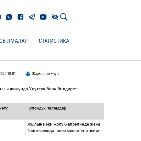
СЫЛМАЛАР
СТАТИСТИКА
2025-10-01
Жарыялоо үчүн
дыгы ж
ө
н
ү
нд
ө
Улуттук банк билдирет.
н
ө
т
ү
Купондук
т
ө
л
ө
мд
ө
р
Жылына эки жолу 6-апрелинде жана
6-октябрында т
ө
л
өө
м
өө
н
ө
т
ү
н
ө
чейин