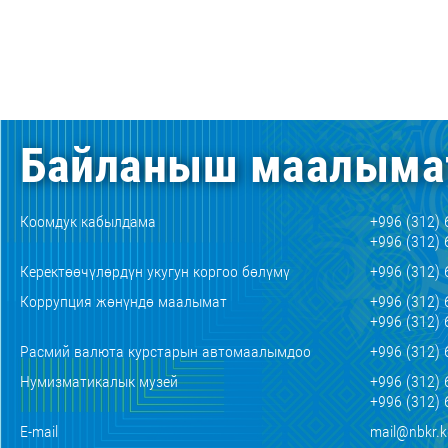
Байланыш маалыма
Коомдук кабылдама
+996 (312) 
+996 (312) 
Керектөөчүлөрдүн укугун коргоо бөлүмү
+996 (312) 
Коррупция жөнүндө маалымат
+996 (312) 
+996 (312) 
Расмий валюта курстарын автомаалымдоо
+996 (312) 
Нумизматикалык музей
+996 (312) 
+996 (312) 
E-mail
mail@nbkr.