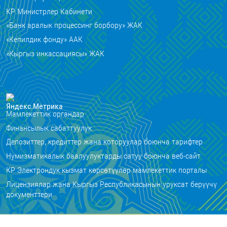
КР Министрлер Кабинети
«Банк аралык процессинг борбору» ЖАК
«Кепилдик фонду» ААК
«Кыргыз инкассациясы» ЖАК
Мамлекеттик органдар
Финансылык сабаттуулук
Депозиттер, кредиттер жана которуулар боюнча тарифтер
Нумизматикалык баалуулуктарды сатуу боюнча веб-сайт
КР Электрондук кызмат көрсөтүүлөр мамлекеттик порталы
Лицензиялар жана Кыргыз Республикасынын уруксат берүүчү
документтери