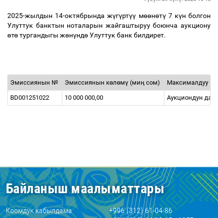
2025-жылдын 14-октябрында ж
ү
г
ү
рт
үү
м
өө
н
ө
т
ү
7 к
ү
н болгон
Улуттук банктын ноталарын жайгаштыруу боюнча аукциону
ө
т
ө
тургандыгы ж
ө
н
ү
нд
ө
Улуттук банк билдирет.
Эмиссиянын №
Эмиссиянын к
ө
л
ө
м
ү
(ми
ң
сом)
Максималдуу
к
BD001251022
10 000 000,00
Аукциондун дат
Байланыш маалыматтары
Коомдук кабылдама
+996 (312) 61-04-86