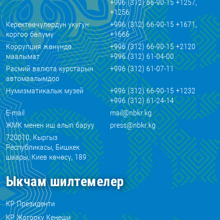
+996 (312) 66-90-15 +1257,
+1256
Керектөөчүлөрдүн укугун
+996 (312) 66-90-15 +1671,
коргоо бөлүмү
+1666
Коррупция жөнүндө
+996 (312) 66-90-15 +2120
маалымат
+996 (312) 61-04-00
Расмий валюта курстарын
+996 (312) 61-07-11
автомаалымдоо
Нумизматикалык музей
+996 (312) 66-90-15 +1232
+996 (312) 61-24-14
E-mail
mail@nbkr.kg
ЖМК менен иш алып баруу
press@nbkr.kg
720010, Кыргыз
Республикасы, Бишкек
шаары, Киев көчөсү, 189
Ыкчам шилтемелер
КР Президенти
КР Жогорку Кеңеши