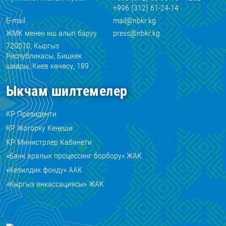
+996 (312) 61-24-14
E-mail
mail@nbkr.kg
ЖМК менен иш алып баруу
press@nbkr.kg
720010, Кыргыз
Республикасы, Бишкек
шаары, Киев көчөсү, 189
Ыкчам шилтемелер
КР Президенти
КР Жогорку Кеңеши
КР Министрлер Кабинети
«Банк аралык процессинг борбору» ЖАК
«Кепилдик фонду» ААК
«Кыргыз инкассациясы» ЖАК