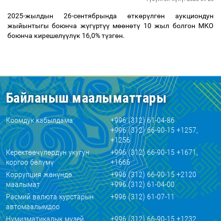
2025-жылдын 26-сентябрында
ө
тк
ө
р
ү
лг
ө
н
аукциондун
жыйынтыгы боюнча
ж
ү
г
ү
рт
үү
м
өө
н
ө
т
ү
10 жыл болгон МКО
боюнча
кирешел
үү
л
ү
к 16,0
% т
ү
зг
ө
н.
Байланыш маалыматтары
Коомдук кабылдама
+996 (312) 61-04-86
+996 (312) 66-90-15 +1257,
+1256
Керектөөчүлөрдүн укугун
+996 (312) 66-90-15 +1671,
коргоо бөлүмү
+1666
Коррупция жөнүндө
+996 (312) 66-90-15 +2120
маалымат
+996 (312) 61-04-00
Расмий валюта курстарын
+996 (312) 61-07-11
автомаалымдоо
Нумизматикалык музей
+996 (312) 66-90-15 +1232