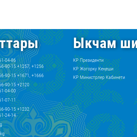
ттары
Ыкчам ши
61-04-86
КР Президенти
66-90-15 +1257, +1256
КР Жогорку Кеңеши
66-90-15 +1671, +1666
КР Министрлер Кабинети
66-90-15 +2120
61-04-00
61-07-11
66-90-15 +1232
61-24-14
kg
.kg