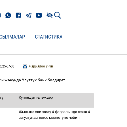
СЫЛМАЛАР
СТАТИСТИКА
2025-07-30
Жарыялоо үчүн
гы ж
ө
н
ү
нд
ө
Улуттук банк билдирет.
т
ү
Купондук т
ө
л
ө
мд
ө
р
Жылына эки жолу 4-февралында жана 4-
августунда т
ө
л
өө
м
өө
н
ө
т
ү
н
ө
чейин