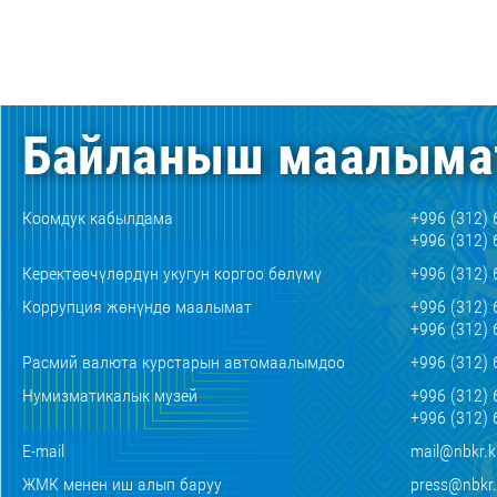
Байланыш маалыма
Коомдук кабылдама
+996 (312) 
+996 (312) 
Керектөөчүлөрдүн укугун коргоо бөлүмү
+996 (312) 
Коррупция жөнүндө маалымат
+996 (312) 
+996 (312) 
Расмий валюта курстарын автомаалымдоо
+996 (312) 
Нумизматикалык музей
+996 (312) 
+996 (312) 
E-mail
mail@nbkr.
ЖМК менен иш алып баруу
press@nbkr