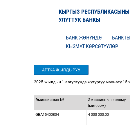
КЫРГЫЗ РЕСПУБЛИКАСЫНЫ
УЛУТТУК БАНКЫ
БАНК ЖӨНҮНДӨ
БАНКТЫ
КЫЗМАТ КӨРСӨТҮҮЛӨР
АРТКА ЖЫЛДЫРУУ
2025-жылдын 1-августунда ж
ү
г
ү
рт
үү
м
өө
н
ө
т
ү
15 
Эмиссиянын №
Эмиссиянын к
ө
л
ө
м
ү
(ми
ң
сом)
GBA15400804
4 000 000,00