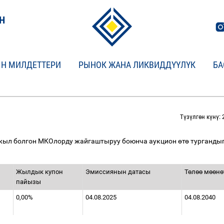
Н
Н МИЛДЕТТЕРИ
РЫНОК ЖАНА ЛИКВИДДҮҮЛҮК
БА
Түзүлгөн күнү: 
жыл болгон МКОлорду жайгаштыруу боюнча аукцион
ө
т
ө
турганды
Жылдык купон
Эмиссиянын датасы
Т
ө
л
өө
м
өө
н
ө
пайызы
0,00%
04.08.2025
04.08.2040