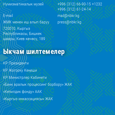
Нумизматикалык музей
+996 (312) 66-90-15 +1232
+996 (312) 61-24-14
E-mail
mail@nbkr.kg
ЖМК менен иш алып баруу
press@nbkr.kg
720010, Кыргыз
Республикасы, Бишкек
шаары, Киев көчөсү, 189
Ыкчам шилтемелер
КР Президенти
КР Жогорку Кеңеши
КР Министрлер Кабинети
«Банк аралык процессинг борбору» ЖАК
«Кепилдик фонду» ААК
«Кыргыз инкассациясы» ЖАК