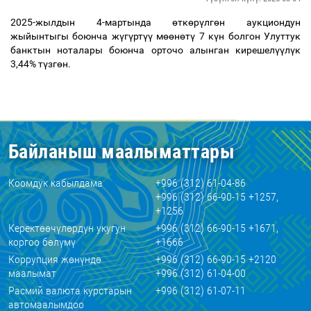
2025-жылдын 4-мартында
ө
тк
ө
р
ү
лг
ө
н аукциондун
жыйынтыгы боюнча ж
ү
г
ү
рт
үү
м
өө
н
ө
т
ү
7 к
ү
н болгон Улуттук
банктын ноталары боюнча орточо алынган кирешел
үү
л
ү
к
3,44% т
ү
зг
ө
н.
Байланыш маалыматтары
Коомдук кабылдама
+996 (312) 61-04-86
+996 (312) 66-90-15 +1257,
+1256
Керектөөчүлөрдүн укугун
+996 (312) 66-90-15 +1671,
коргоо бөлүмү
+1666
Коррупция жөнүндө
+996 (312) 66-90-15 +2120
маалымат
+996 (312) 61-04-00
Расмий валюта курстарын
+996 (312) 61-07-11
автомаалымдоо