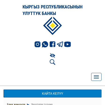
КЫРГЫЗ РЕСПУБЛИКАСЫНЫН
УЛУТТУК БАНКЫ
КАЙТА КЕЛҮҮ
Банк жөнүндө
Уюштуруу түзүмү