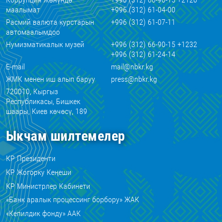
маалымат
+996 (312) 61-04-00
Расмий валюта курстарын
+996 (312) 61-07-11
автомаалымдоо
Нумизматикалык музей
+996 (312) 66-90-15 +1232
+996 (312) 61-24-14
E-mail
mail@nbkr.kg
ЖМК менен иш алып баруу
press@nbkr.kg
720010, Кыргыз
Республикасы, Бишкек
шаары, Киев көчөсү, 189
Ыкчам шилтемелер
КР Президенти
КР Жогорку Кеңеши
КР Министрлер Кабинети
«Банк аралык процессинг борбору» ЖАК
«Кепилдик фонду» ААК