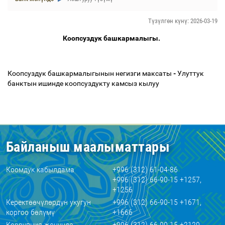
Түзүлгөн күнү: 2026-03-19
Коопсуздук башкармалыгы.
Коопсуздук башкармалыгынын негизги максаты
-
Улуттук
банктын ишинде коопсуздукту камсыз кылуу
Байланыш маалыматтары
Коомдук кабылдама
+996 (312) 61-04-86
+996 (312) 66-90-15 +1257,
+1256
Керектөөчүлөрдүн укугун
+996 (312) 66-90-15 +1671,
коргоо бөлүмү
+1666
Коррупция жөнүндө
+996 (312) 66-90-15 +2120