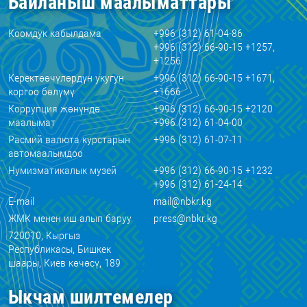
Байланыш маалыматтары
Коомдук кабылдама
+996 (312) 61-04-86
+996 (312) 66-90-15 +1257,
+1256
Керектөөчүлөрдүн укугун
+996 (312) 66-90-15 +1671,
коргоо бөлүмү
+1666
Коррупция жөнүндө
+996 (312) 66-90-15 +2120
маалымат
+996 (312) 61-04-00
Расмий валюта курстарын
+996 (312) 61-07-11
автомаалымдоо
Нумизматикалык музей
+996 (312) 66-90-15 +1232
+996 (312) 61-24-14
E-mail
mail@nbkr.kg
ЖМК менен иш алып баруу
press@nbkr.kg
720010, Кыргыз
Республикасы, Бишкек
шаары, Киев көчөсү, 189
Ыкчам шилтемелер