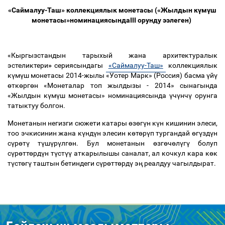
«Саймалуу-Таш» коллекциялык монетасы («Жылдын күмүш
монетасы»номинациясындаIII орунду ээлеген)
«
Кыргызстандын тарыхый жана архитектуралык
эстеликтери
»
сериясындагы
«Саймалуу-Таш»
коллекциялык
к
ү
м
ү
ш монетасы 2014-жылы «Уотер Марк» (Россия) басма
ү
й
ү
ө
тк
ө
рг
ө
н «Монеталар топ жылдызы - 2014» сынагында
«Жылдын к
ү
м
ү
ш монетасы» номинациясында
ү
ч
ү
нч
ү
орунга
татыктуу болгон.
Монетанын негизги сюжети катары
ө
з
ө
г
ү
н к
ү
н кишинин элеси,
тоо эчкисинин жана к
ү
нд
ү
н элесин к
ө
т
ө
р
ү
п тургандай
ө
г
ү
зд
ү
н
с
ү
р
ө
т
ү
т
ү
ш
ү
р
ү
лг
ө
н. Бул монетанын
ө
зг
ө
ч
ө
л
ү
г
ү
болуп
с
ү
р
ө
тт
ө
рд
ү
н т
ү
ст
үү
аткарылышы саналат, ал кочкул кара к
ө
к
т
ү
ст
ө
г
ү
таштын бетиндеги с
ү
р
ө
тт
ө
рд
ү
э
ң
реалдуу чагылдырат.