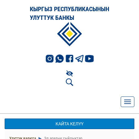
КЫРГЫЗ РЕСПУБЛИКАСЫНЫН
УЛУТТУК БАНКЫ
КАЙТА КЕЛҮҮ
Улуттук валюта
Эл аралык сыйлыктар