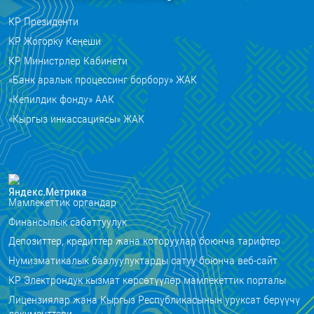
КР Президенти
КР Жогорку Кеңеши
КР Министрлер Кабинети
«Банк аралык процессинг борбору» ЖАК
«Кепилдик фонду» ААК
«Кыргыз инкассациясы» ЖАК
Мамлекеттик органдар
Финансылык сабаттуулук
Депозиттер, кредиттер жана которуулар боюнча тарифтер
Нумизматикалык баалуулуктарды сатуу боюнча веб-сайт
КР Электрондук кызмат көрсөтүүлөр мамлекеттик порталы
Лицензиялар жана Кыргыз Республикасынын уруксат берүүчү
документтери