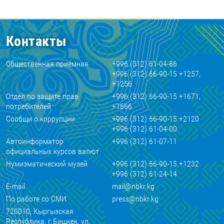
Контакты
Общественная приемная
+996 (312) 61-04-86
+996 (312) 66-90-15 +1257,
+1256
Отдел по защите прав
+996 (312) 66-90-15 +1671,
потребителей
+1666
Сообщи о коррупции
+996 (312) 66-90-15 +2120
+996 (312) 61-04-00
Автоинформатор
+996 (312) 61-07-11
официальных курсов валют
Нумизматический музей
+996 (312) 66-90-15 +1232
+996 (312) 61-24-14
E-mail
mail@nbkr.kg
По работе со СМИ
press@nbkr.kg
720010, Кыргызская
Республика, г.Бишкек, ул.