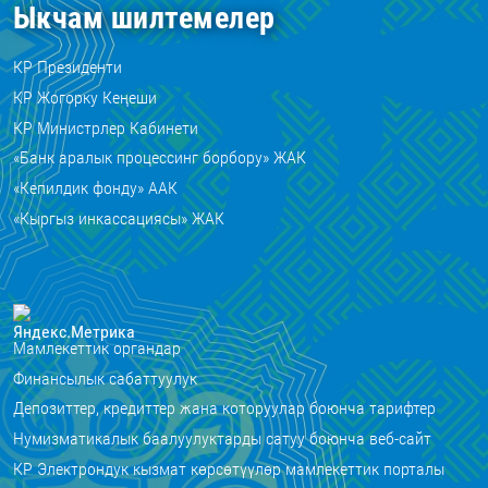
Ыкчам шилтемелер
КР Президенти
КР Жогорку Кеңеши
КР Министрлер Кабинети
«Банк аралык процессинг борбору» ЖАК
«Кепилдик фонду» ААК
«Кыргыз инкассациясы» ЖАК
Мамлекеттик органдар
Финансылык сабаттуулук
Депозиттер, кредиттер жана которуулар боюнча тарифтер
Нумизматикалык баалуулуктарды сатуу боюнча веб-сайт
КР Электрондук кызмат көрсөтүүлөр мамлекеттик порталы