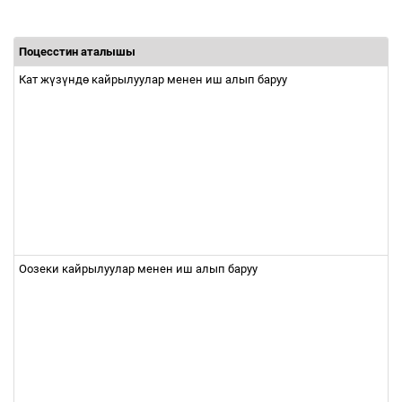
Поцесстин аталышы
Кат ж
ү
з
ү
нд
ө
кайрылуулар менен иш алып баруу
Оозеки кайрылуулар менен иш алып баруу