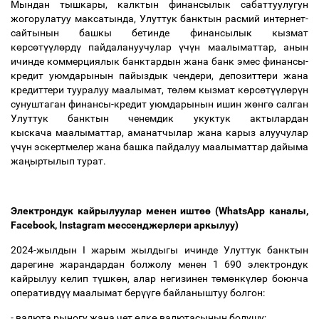
Мындан тышкары, калктын финансылык сабаттуулугун
жогорулатуу максатында, Улуттук банктын расмий интернет-
сайтынын башкы бетинде финансылык кызмат
к
ө
рс
ө
т
үү
л
ө
рд
ү
пайдалануучулар
ү
ч
ү
н маалыматтар, анын
ичинде коммерциялык банктардын жана банк эмес финансы-
кредит уюмдарынын пайыздык чендери, депозиттери жана
кредиттери тууралуу маалымат, т
ө
л
ө
м кызмат к
ө
рс
ө
т
үү
л
ө
р
ү
н
сунуштаган финансы-кредит уюмдарынын ишин ж
ө
нг
ө
салган
Улуттук банктын ченемдик укуктук актылардан
кыскача маалыматтар, аманатчылар жана карыз алуучулар
ү
ч
ү
н эскертмелер жана башка пайдалуу маалыматтар дайыма
жа
ң
ыртылып турат.
Электрондук кайрылуулар менен ишт
өө
(WhatsApp каналы,
Facebook, Instagram мессенджерлери аркылуу)
2024-жылдын I жарым жылдыгы ичинде Улуттук банктын
дарегине жарандардан болжолу менен 1 690 электрондук
кайрылуу келип т
ү
шк
ө
н, алар негизинен т
ө
м
ө
нк
ү
л
ө
р боюнча
оперативд
үү
маалымат бер
үү
г
ө
байланыштуу болгон:
- валюта рыногу жана чет
ө
лк
ө
валютасынын болушу;