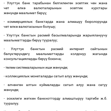
- Улуттук банк тарабынан белгиленген эсептик чен жана
чет
ө
лк
ө
валюталарынын эсептик курстары
ж
ө
н
ү
нд
ө
маалымат бер
үү
;
- коммерциялык банктарда жана алмашуу бюролорунда
чет
ө
лк
ө
валютасынын болушу;
- Улуттук банктын расмий басылмаларында жарыялануучу
маалыматтарды бер
үү
тууралуу;
- Улуттук банктын расмий интернет сайтынын
б
ө
л
ү
кт
ө
р
ү
нд
ө
г
ү
маалыматтарды колдонуу жагында
консультацияларды бер
үү
боюнча;
- т
ө
л
ө
м системаларынын иши ж
ө
н
ү
нд
ө
;
- коллекциялык монеталарды сатып алуу ж
ө
н
ү
нд
ө
;
-
ө
лч
ө
нг
ө
н алтын куймаларды сатып алуу жана сатуу
ж
ө
н
ү
нд
ө
;
- эскилиги жеткен банкнотторду алмаштыруу тартиби ж.б.
тууралуу.