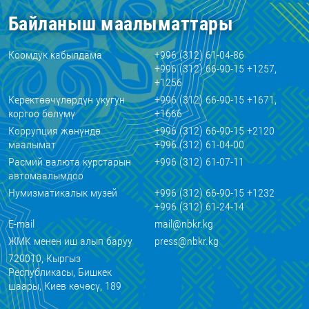
Байланыш маалыматтары
Коомдук кабылдама
+996 (312) 61-04-86
+996 (312) 66-90-15 +1257,
+1256
Керектөөчүлөрдүн укугун
+996 (312) 66-90-15 +1671,
коргоо бөлүмү
+1666
Коррупция жөнүндө
+996 (312) 66-90-15 +2120
маалымат
+996 (312) 61-04-00
Расмий валюта курстарын
+996 (312) 61-07-11
автомаалымдоо
Нумизматикалык музей
+996 (312) 66-90-15 +1232
+996 (312) 61-24-14
E-mail
mail@nbkr.kg
ЖМК менен иш алып баруу
press@nbkr.kg
720010, Кыргыз
Республикасы, Бишкек
шаары, Киев көчөсү, 189