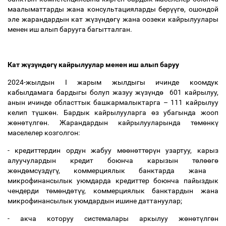
маалыматтарды жана консультацияларды бер
үү
г
ө
, ошондой
эле жарандардын кат ж
ү
з
ү
нд
ө
г
ү
жана оозеки кайрылуулары
менен иш алып барууга багытталган.
Кат ж
ү
з
ү
нд
ө
г
ү
кайрылуулар менен иш алып баруу
2024-жылдын I жарым жылдыгы ичинде коомдук
кабылдамага бардыгы болуп жазуу ж
ү
з
ү
нд
ө
601 кайрылуу,
анын ичинде областтык башкармалыктарга
–
111 кайрылуу
келип т
ү
шк
ө
н. Бардык кайрылууларга
ө
з убагында жооп
ж
ө
н
ө
т
ү
лг
ө
н. Жарандардын кайрылууларында т
ө
м
ө
нк
ү
маселелер козголгон:
- кредиттердин ордун жабуу м
өө
н
ө
тт
ө
р
ү
н узартуу, карыз
алуучулардын кредит боюнча карызын т
ө
л
өө
г
ө
ж
ө
нд
ө
мс
ү
зд
ү
г
ү
, коммерциялык банктарда жана
микрофинансылык уюмдарда кредиттер боюнча пайыздык
чендерди т
ө
м
ө
нд
ө
т
үү
, коммерциялык банктардын жана
микрофинансылык уюмдардын ишине даттануулар;
- акча которуу системалары аркылуу ж
ө
н
ө
т
ү
лг
ө
н