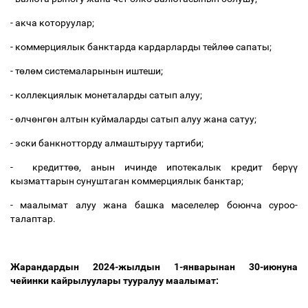
- акча которуулар;
- коммерциялык банктарда кардарларды тейл
өө
сапаты;
- т
ө
л
ө
м системаларынын иштеши;
- коллекциялык монеталарды сатып алуу;
-
ө
лч
ө
нг
ө
н алтын куймаларды сатып алуу жана сатуу;
- эски банкнотторду алмаштыруу тартиби;
- кредитт
өө
, анын ичинде ипотекалык кредит бер
үү
кызматтарын сунуштаган коммерциялык банктар;
- маалымат алуу жана башка маселелер боюнча суроо-
талаптар.
Жарандардын 2024-жылдын 1-январынан 30-июнуна
чейинки кайрылуулары тууралуу маалымат: