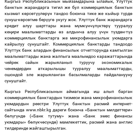
Кыргыз Республикасынын мыйзамдарына ылайык, Улуттук
банктын жарандарга тигил же бул коммерциялык банктын
кызмат к
ө
рс
ө
т
үү
л
ө
р
ү
н тандоо боюнча тике же кыйыр т
ү
рд
ө
сунуш-к
ө
рс
ө
тм
ө
бер
үү
г
ө
укугу жок. Улуттук банк жарандарга
кредит алуу шарттары жана м
ү
мк
ү
нч
ү
л
ү
кт
ө
р
ү
тууралуу
ке
ң
ири маалыматтарды
ө
з алдынча алуу
ү
ч
ү
н т
ү
зд
ө
н-т
ү
з
коммерциялык банктарга же микрофинансылык уюмдарга
кайрылуу сунуштайт. Коммерциялык банктарды тандоодо
Улуттук банк алардын финансылык отчетторунда камтылган
маалыматтарды жана жалпыга маалымдоо каражаттарында
чейрек сайын жарыяланып туруучу экономикалык
ченемдердин аткарылышы тууралуу маалыматтарды,
ошондой эле жарыяланган басылмаларды пайдаланууну
сунуштайт.
Кыргыз Республикасынын аймагында иш алып барган
коммерциялык банктардын тизмеси жана микрофинансылык
уюмдардын реестри Улуттук банктын расмий интернет-
сайтында www.nbkr.kg дареги боюнча «Банктын милдеттери»
б
ө
л
ү
г
ү
нд
ө
(«Банк тутуму» жана «Банк эмес финансы
уюмдары» б
ө
л
ү
кч
ө
с
ү
нд
ө
) мамлекеттик, расмий жана англис
тилдеринде жайгаштырылган.