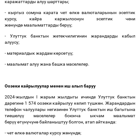
каражаттарды алуу шарттары;
- кыргыз сомуна карата чет
ө
лк
ө
валюталарынын эсептик
курсу, кайра каржылоонун эсептик чени
ж
ө
н
ү
нд
ө
маалыматтарды бер
үү
;
- Улуттук банктын жетекчилигинин жарандарды кабыл
алуусу;
- материалдык жардам к
ө
рс
ө
т
үү
;
- маалымат алуу жана башка маселелер.
Оозеки кайрылуулар менен иш алып баруу
2024-жылдын I жарым жылдыгы ичинде Улуттук банктын
дарегине 1 574 оозеки кайрылуу келип т
ү
шк
ө
н. Жарандардын
телефон чалуулары негизинен Улуттук банктын иш багытына
тиешел
үү
маселелер боюнча ыкчам маалымат
бер
үү
ө
т
ү
н
ү
ч
ү
н
ө
байланыштуу болгон, атап айтканда:
- чет
ө
лк
ө
валюталар курсу ж
ө
н
ү
нд
ө
;