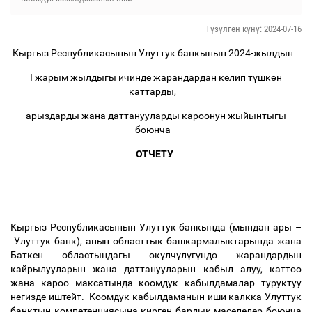
Түзүлгөн күнү: 2024-07-16
Кыргыз Республикасынын Улуттук банкынын 2024-жылдын
I жарым жылдыгы ичинде жарандардан келип т
ү
шк
ө
н
каттарды,
арыздарды жана даттанууларды кароонун жыйынтыгы
боюнча
ОТЧЕТУ
Кыргыз Республикасынын Улуттук банкында (мындан ары
–
Улуттук банк), анын областтык башкармалыктарында жана
Баткен областындагы
ө
к
ү
лч
ү
л
ү
г
ү
нд
ө
жарандардын
кайрылууларын жана даттанууларын кабыл алуу, каттоо
жана кароо максатында коомдук кабылдамалар туруктуу
негизде иштейт. Коомдук кабылдаманын иши калкка Улуттук
банктын компетенциясына кирген бардык маселелер боюнча