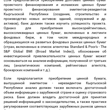
Если предполагается приобретение долговых ценных бумаг
проектного финансирования и исламских ценных бумаг
проектного финансирования эмитентов-резидентов
Кыргызской Республики (создание, строительство и
производство новых активов: зданий, сооружений и др.
активов), банк должен также изучить успешность проекта.
Однако для приобретения высокорейтинговых,
высоколиквидных ценных бумаг, включенных в листинги
фондовых бирж, в том числе международных и
обращающихся на развитых фондовых рынках ценных бумаг
(стран, включенных в список агентства Standard & Poor's - The
S&P Global BMI (Broad Market Index)), обоснование об
инвестиционной привлекательности ценных бумаг может
основываться на анализе информации, полученной от третьих
лиц (аналитических компаний, рейтинговых агентств,
брокерских компаний и т.д.).
Если предполагается приобретение ценной бумаги,
выпущенной эмитентом - нерезидентом Кыргызской
Республики анализ должен также включать достаточный
объем информации о зарубежной стране и оценку странового
риска. Банк должен владеть достаточной для принятия
решений информацией о законодательстве, а также практике
регулирования соответствующих зарубежных рынков ценных