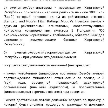
а) эмитентом/оригинатором - нерезидентом Кыргызской
Республики при условии наличия рейтинга не ниже "ВВВ" или
"Ваа2", который присвоен одним из рейтинговых агентств
Standard and Poor
’
s, Fitch Ratings, Moody
’
s Investors Service и
другими рейтинговыми агентствами, соответствующими
критериям, установленным пунктом 3 Положения "Об
экономических нормативах и требованиях, обязательных для
выполнения коммерческими банками Кыргызской
Республики";
б) эмитентом/оригинатором-резидентом Кыргызской
Республики при условии, что данный эмитент:
- осуществляет деятельность не менее 4 (четырех) лет;
- имеет устойчивое финансовое состояние (безубыточное),
подтвержденное финансовой отчетностью за последние 3
(три) года, заверенной независимой аудиторской
организацией (внешним аудитором), и положительные
финансовые долгосрочные перспективы развития;
- имеет достаточные потоки денежных средств по проекту, в
который будут вложены средства от размещения долговых