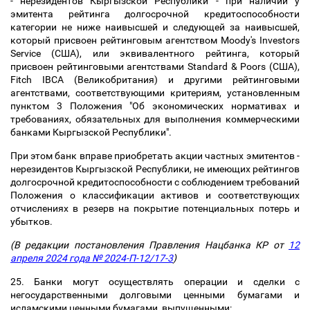
- нерезидентов Кыргызской Республики - при наличии у
эмитента рейтинга долгосрочной кредитоспособности
категории не ниже наивысшей и следующей за наивысшей,
который присвоен рейтинговым агентством Moody's Investors
Service (США), или эквивалентного рейтинга, который
присвоен рейтинговыми агентствами Standard & Poors (США),
Fitch IBCA (Великобритания) и другими рейтинговыми
агентствами, соответствующими критериям, установленным
пунктом 3 Положения "Об экономических нормативах и
требованиях, обязательных для выполнения коммерческими
банками Кыргызской Республики".
При этом банк вправе приобретать акции частных эмитентов -
нерезидентов Кыргызской Республики, не имеющих рейтингов
долгосрочной кредитоспособности с соблюдением требований
Положения о классификации активов и соответствующих
отчислениях в резерв на покрытие потенциальных потерь и
убытков.
(В редакции постановления Правления Нацбанка КР от
12
апреля 2024 года № 2024-П-12/17-3
)
25. Банки могут осуществлять операции и сделки с
негосударственными долговыми ценными бумагами и
исламскими ценными бумагами, выпущенными: