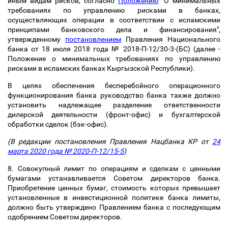
иным видам рисков, согласно
Положению
"О минимальных
требованиях по управлению рисками в банках,
осуществляющих операции в соответствии с исламскими
принципами банковского дела и финансирования",
утвержденному
постановлением
Правления Национального
банка от 18 июля 2018 года № 2018-П-12/30-3-(БС) (далее -
Положение о минимальных требованиях по управлению
рисками в исламских банках Кыргызской Республики).
В целях обеспечения бесперебойного операционного
функционирования банка руководство банка также должно
установить надлежащее разделение ответственности
дилерской деятельности (фронт-офис) и бухгалтерской
обработки сделок (бэк-офис).
(В редакции постановления Правления Нацбанка КР от
24
марта 2020 года № 2020-П-12/15-5
)
8. Совокупный лимит по операциям и сделкам с ценными
бумагами устанавливается Советом директоров банка.
Приобретение ценных бумаг, стоимость которых превышает
установленные в инвестиционной политике банка лимиты,
должно быть утверждено Правлением банка с последующим
одобрением Советом директоров.