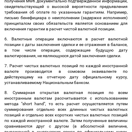
получения МФК документально подтвержденной информации,
свидетельствующей о высокой вероятности предъявления
требования об оплате по указанным гарантиям. Например,
письмо бенефициара о неисполнении (задержке исполнения)
принципалом своих обязательств является основанием для
включения гарантии в расчет чистой валютной позиции.
6. Валютные операции включаются в расчет валютной
позиции с даты заключения сделки и ее отражения в балансе,
в том числе операции, содержащие будущую дату
валютирования, не являющуюся датой заключения сделки.
7. Расчет чистых валютных позиций по каждой иностранной
валюте производится в сомовом эквиваленте по
действующему на отчетную дату официальному курсу,
устанавливаемому Национальным банком.
8. Суммарная открытая валютная позиция по всем
иностранным валютам рассчитывается с использованием
метода "short hand", то есть расчет осуществляется путем
суммирования отдельно всех длинных чистых валютных
позиций и отдельно всех коротких чистых валютных позиций
по каждой иностранной валюте. Затем полученные величины
сравниваются друг с другом (в абсолютной величине,
выраженной в кыргызских сомах по официальному курсу,