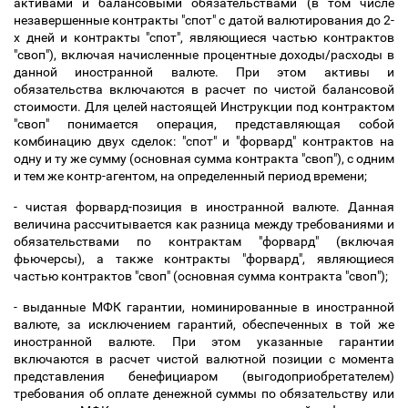
активами и балансовыми обязательствами (в том числе
незавершенные контракты "спот" с датой валютирования до 2-
х дней и контракты "спот", являющиеся частью контрактов
"своп"), включая начисленные процентные доходы/расходы в
данной иностранной валюте. При этом активы и
обязательства включаются в расчет по чистой балансовой
стоимости. Для целей настоящей Инструкции под контрактом
"своп" понимается операция, представляющая собой
комбинацию двух сделок: "спот" и "форвард" контрактов на
одну и ту же сумму (основная сумма контракта "своп"), с одним
и тем же контр-агентом, на определенный период времени;
- чистая форвард-позиция в иностранной валюте. Данная
величина рассчитывается как разница между требованиями и
обязательствами по контрактам "форвард" (включая
фьючерсы), а также контракты "форвард", являющиеся
частью контрактов "своп" (основная сумма контракта "своп");
- выданные МФК гарантии, номинированные в иностранной
валюте, за исключением гарантий, обеспеченных в той же
иностранной валюте. При этом указанные гарантии
включаются в расчет чистой валютной позиции с момента
представления бенефициаром (выгодоприобретателем)
требования об оплате денежной суммы по обязательству или