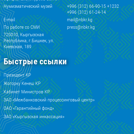
Нумизматический музей
+996 (312) 66-90-15 +1232
+996 (312) 61-24-14
E-mail
mail@nbkr.kg
По работе со СМИ
press@nbkr.kg
720010, Кыргызская
Республика, г.Бишкек, ул.
Киевская, 189
Быстрые ссылки
Президент КР
Жогорку Кенеш КР
Кабинет Министров КР
ЗАО «Межбанковский процессинговый центр»
ОАО «Гарантийный фонд»
ЗАО «Кыргызская инкассация»