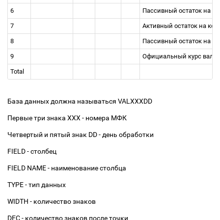
6
Пассивный остаток на ко
7
Активный остаток на ко
8
Пассивный остаток на к
9
Официальный курс вал
Total
База данных должна называться VALХХXDD
Первые три знака ХХX - номера МФК
Четвертый и пятый знак DD - день обработки
FIELD - столбец
FIELD NAME - наименование столбца
TYPE - тип данных
WIDTH - количество знаков
DEC - количество знаков после точки