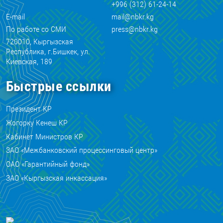
+996 (312) 61-24-14
E-mail
mail@nbkr.kg
По работе со СМИ
press@nbkr.kg
720010, Кыргызская
Республика, г.Бишкек, ул.
Киевская, 189
Быстрые ссылки
Президент КР
Жогорку Кенеш КР
Кабинет Министров КР
ЗАО «Межбанковский процессинговый центр»
ОАО «Гарантийный фонд»
ЗАО «Кыргызская инкассация»