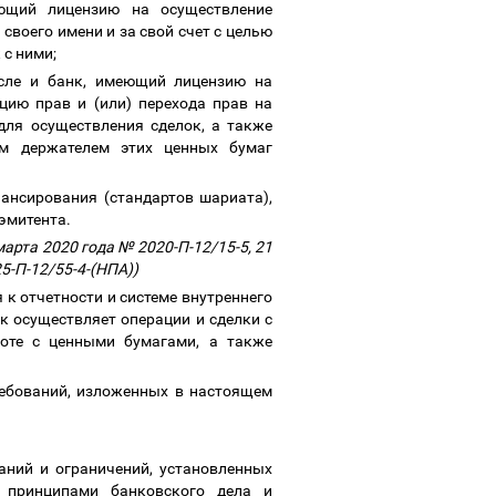
ющий лицензию на осуществление
воего имени и за свой счет с целью
 с ними;
сле и банк, имеющий лицензию на
цию прав и (или) перехода прав на
для осуществления сделок, а также
м держателем этих ценных бумаг
ансирования (стандартов шариата),
 эмитента.
арта 2020 года № 2020-П-12/15-5, 21
25-П-12/55-4-(НПА))
к отчетности и системе внутреннего
к осуществляет операции и сделки с
боте с ценными бумагами, а также
ребований, изложенных в настоящем
аний и ограничений, установленных
 принципами банковского дела и