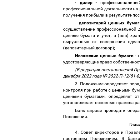
-
дилер
- профессиональный
профессиональной деятельности на 
получения прибыли в результате по
-
депозитарий ценных бумаг
осуществление профессиональной д
ценные бумаги и учет, и (или) хр
вырученных от совершения сдел
(депозитарный договор);
Исламские ценные бумаги
- 
удостоверяющие право собственност
(В редакции постановлений Пра
декабря 2022 года № 2022-П-12/81-8,
3. Положение определяет поря
контроля при работе с ценными бум
ценными бумагами, определяет от
устанавливает основные правила ра
Банк вправе проводить опера
Положении.
Глав
4. Совет директоров и Правл
настоящим Положением. В банка