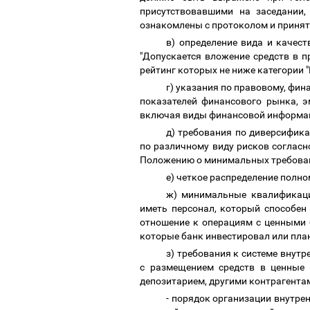
присутствовавшими на заседании,
ознакомлены с протоколом и приня
в) определение вида и качест
"Допускается вложение средств в 
рейтинг которых не ниже категории "
г) указания по правовому, фи
показателей финансового рынка, э
включая виды финансовой информац
д) требования по диверсифика
по различному виду рисков соглас
Положению о минимальных требован
е) четкое распределение полн
ж) минимальные квалификаци
иметь персонал, который способен
отношение к операциям с ценными 
которые банк инвестировал или пла
з) требования к системе внут
с размещением средств в ценные 
депозитарием, другими контрагента
- порядок организации внутре