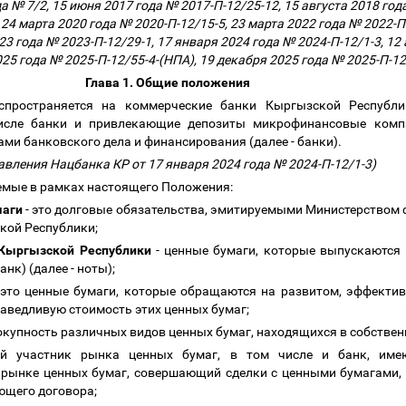
а № 7/2, 15 июня 2017 года № 2017-П-12/25-12, 15 августа 2018 год
 24 марта 2020 года № 2020-П-12/15-5, 23 марта 2022 года № 2022-П
23 года № 2023-П-12/29-1, 17 января 2024 года № 2024-П-12/1-3, 12
025 года № 2025-П-12/55-4-(НПА), 19 декабря 2025 года № 2025-П-1
Глава 1. Общие положения
спространяется на коммерческие банки Кыргызской Республ
исле банки и привлекающие депозиты микрофинансовые комп
ми банковского дела и финансирования (далее - банки).
авления Нацбанка КР от 17 января 2024 года № 2024-П-12/1-3)
емые в рамках настоящего Положения:
маги
- это долговые обязательства, эмитируемыми Министерством
кой Республики;
Кыргызской Республики
- ценные бумаги, которые выпускаютс
нк) (далее - ноты);
 это ценные бумаги, которые обращаются на развитом, эффекти
аведливую стоимость этих ценных бумаг;
окупность различных видов ценных бумаг, находящихся в собствен
й участник рынка ценных бумаг, в том числе и банк, име
рынке ценных бумаг, совершающий сделки с ценными бумагами, п
ующего договора;