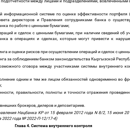
 подотчетности между лицами и подразделениями, вовлеченными 
ой информационной системе по оценке эффективности портфеля (
вета директоров и Правления сотрудниками банка о существ
анка по работе с ценными бумагами;
ераций и сделок с ценными бумагами, при наличии сведений об у
банка в операциях и сделках, которые могут привести к наруш
инга и оценки рисков при осуществлении операций и сделок с цен
инга за соблюдением банком законодательства Кыргызской Респуб
озможного сговора между участниками системы внутреннего ко
полнение одним и тем же лицом обязанностей одновременно во фро
в;
енности, правильности, полноты и точности отражения проведен
внешних брокеров, дилеров и депозитариев.
авления Нацбанка КР от 15 февраля 2012 года N 8/2, 15 июня 201
а 2022 года № 2022-П-12/17-4)
Глава 4. Система внутреннего контроля