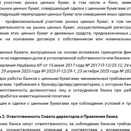
 участник рынка ценных бумаг, в том числе и банк, име
рынке ценных бумаг, совершающий сделки с ценными бумагами от с
следующей перепродажи ценных бумаг или совершения иных сделок
- профессиональный участник рынка ценных бумаг, в том чи
еятельности на рынке ценных бумаг, осуществляющий регистра
анение этих ценных бумаг и денежных средств, предназначенных 
ок на основании договора с собственником или номинальны
ценные бумаги, выпущенные на основе исламских принципов фин
и на неделимую долю в установленной собственности или бизнесе
вления Нацбанка КР от 15 июня 2017 года № 2017-П-12/25-12, 24 м
 29 апреля 2023 года № 2023-П-12/29-1, 23 октября 2025 года № 20
док работы банков с ценными бумагами, минимальные требования 
агами, требования к брокеру/дилеру/депозитарию, с которым бан
ветственность должностных лиц и сотрудников банка при ра
зработки инвестиционной политики.
ции и сделки с ценными бумагами при соблюдении условий и т
а 2. Ответственность Совета директоров и Правления банка
ение банка несут ответственность за соблюдение банком требов
х, осуществляющих операции в соответствии с исламскими