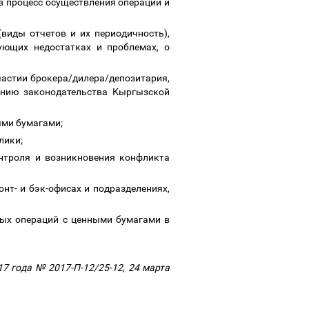
в процесс осуществления операций и
виды отчетов и их периодичность),
ующих недостатках и проблемах, о
частии брокера/дилера/депозитария,
ению законодательства Кыргызской
ными бумагами;
лики;
нтроля и возникновения конфликта
нт- и бэк-офисах и подразделениях,
ных операций с ценными бумагами в
7 года № 2017-П-12/25-12, 24 марта