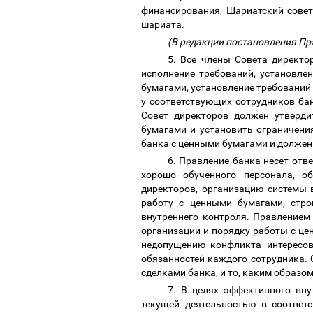
финансирования, Шариатский совет
шариата.
(В редакции постановления Пр
5. Все члены Совета директо
исполнение требований, установле
бумагами, установление требований 
у соответствующих сотрудников ба
Совет директоров должен утверди
бумагами и установить ограничени
банка с ценными бумагами и должен
6. Правление банка несет отв
хорошо обученного персонала, об
директоров, организацию системы 
работу с ценными бумагами, стр
внутреннего контроля. Правлением
организации и порядку работы с цен
недопущению конфликта интересов
обязанностей каждого сотрудника.
сделками банка, и то, каким образо
7. В целях эффективного вн
текущей деятельностью в соответ