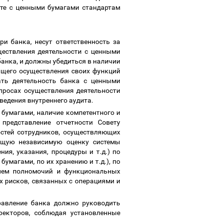
оте с ценными бумагами стандартам
и банка, несут ответственность за
ществления деятельности с ценными
банка, и должны убедиться в наличии
ащего осуществления своих функций
ать деятельность банка с ценными
просах осуществления деятельности
ведения внутреннего аудита.
 бумагами, наличие компетентного и
 представление отчетности Совету
остей сотрудников, осуществляющих
ющую независимую оценку системы
я, указания, процедуры и т.д.) по
умагами, по их хранению и т.д.), по
нием полномочий и функциональных
 рисков, связанных с операциями и
равление банка должно руководить
ректоров, соблюдая установленные