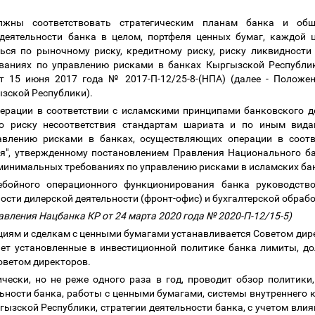
лжны соответствовать стратегическим планам банка и об
деятельности банка в целом, портфеля ценных бумаг, каждой ц
ся по рыночному риску, кредитному риску, риску ликвидности
аниях по управлению рисками в банках Кыргызской Республик
т 15 июня 2017 года № 2017-П-12/25-8-(НПА) (далее - Положе
ызской Республики).
ерации в соответствии с исламскими принципами банковского д
о риску несоответствия стандартам шариата и по иным вида
авлению рисками в банках, осуществляющих операции в соотв
я", утвержденному постановлением Правления Национального б
 о минимальных требованиях по управлению рисками в исламских б
ебойного операционного функционирования банка руководств
сти дилерской деятельности (фронт-офис) и бухгалтерской обрабо
авления Нацбанка КР от 24 марта 2020 года № 2020-П-12/15-5)
циям и сделкам с ценными бумагами устанавливается Советом дир
ает установленные в инвестиционной политике банка лимиты, д
оветом директоров.
чески, но не реже одного раза в год, проводит обзор политики
ности банка, работы с ценными бумагами, системы внутреннего к
ызской Республики, стратегии деятельности банка, с учетом влия