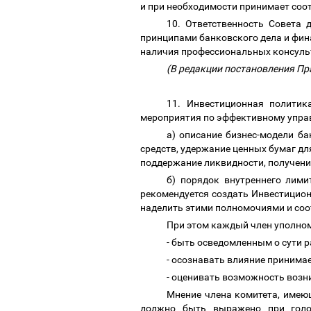
и при необходимости принимает со
10. Ответственность Совета 
принципами банковского дела и фина
наличия профессиональных консуль
(В редакции постановления Пр
11. Инвестиционная политик
мероприятия по эффективному управ
а) описание бизнес-модели б
средств, удержание ценных бумаг дл
поддержание ликвидности, получение
б) порядок внутреннего лим
рекомендуется создать Инвестицион
наделить этими полномочиями и соо
При этом каждый член уполном
- быть осведомленным о сути 
- осознавать влияние принима
- оценивать возможность возн
Мнение члена комитета, имею
должно быть выражено при голо