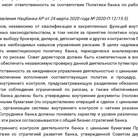
 несет ответственность за соответствие Политики банка по раб
авления Нацбанка КР от 24 марта 2020 года № 2020-П-12/15-5)
ров, независимо от квалификации и закрепленных функций внутр
нных законодательством, в том числе за принятие политики осу
к выбору брокеров, дилеров, депозитариев и других контрагентов 
нка необходимых навыков управления рисками. В целях надлеж
ть инвестиционную политику банка, периодически анализиров
я по рискам. Совет директоров должен быть компетентным в во
 обеспечить независимую проверку данной деятельности путем про
етственность за ежедневное управление деятельностью с ценными
еспечение исполнения соответствующих политик и процедур,
внутреннего контроля, предусматривающую разделение обязанн
огое соблюдение ограничений по рискам, а также обеспечива
 банка должны быть утверждены внутренние документы (положени
ными бумагами (по осуществлению операций и сделок с ценными б
, организации системы внутреннего контроля с четким указа
 Сотрудники банка должны понимать характер и уровни различных
м эти риски согласовываются с общей бизнес стратегией банка.
утреннего контроля деятельности банка с ценными бумагами П
ствии со стратегией развития банка, утвержденной Советом ди