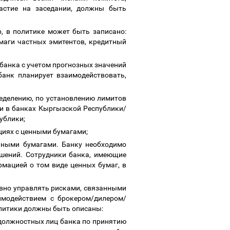
частие на заседании, должны быть
р, в политике может быть записано:
маги частных эмитентов, кредитный
банка с учетом прогнозных значений
банк планирует взаимодействовать,
ределению, по установлению лимитов
и в банках Кыргызской Республики/
ублики;
ациях с ценными бумагами;
нными бумагами. Банку необходимо
ешений. Сотрудники банка, имеющие
мацией о том виде ценных бумаг, в
ивно управлять рисками, связанными
имодействием с брокером/дилером/
олитики должны быть описаны:
 должностных лиц банка по принятию