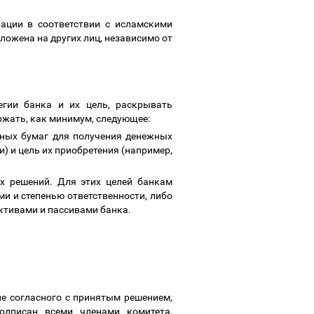
рации в соответствии с исламскими
ложена на других лиц, независимо от
егии банка и их цель, раскрывать
ржать, как минимум, следующее:
нных бумаг для получения денежных
) и цель их приобретения (например,
х решений. Для этих целей банкам
и и степенью ответственности, либо
ктивами и пассивами банка.
е согласного с принятым решением,
дписан всеми членами комитета,