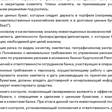
 и секретарем комитета. Члены комитета, не принимавшие у
тыми решениями под роспись;
ва ценных бумаг, которые следует держать в портфеле (наприме
правительственные казначейские векселя и в долговые ценные бу
Ваа2");
нансовому и качественному анализу инвестиционных возможностей 
митента, деятельности брокера/дилера/депозитария, с которым 
ии, необходимой для целей анализа;
ции риска по видам, качеству, эмитентам, географическому расп
но Положению о минимальных требованиях по управлению рискам
иях по управлению рисками в исламских банках Кыргызской Респ
омочий и ответственности сотрудников банка, участвующих в опер
онные требования к персоналу, осуществляющему работу с це
 провести анализ эмитента и дать рекомендации по принятию р
бумагами, должны владеть достоверной и исчерпывающей инфор
нирует инвестировать средства;
реннего контроля, позволяющей своевременно выявлять и эффект
бумаги, с операциями и сделками с ценными бумагами, с вза
ми и клиентами банка. При этом в данной части инвестиционной п
ннего контроля, устанавливающий полномочия и ответственность