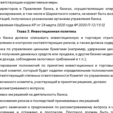
ответствующие коррективные меры.
директоров и Правления банка, в банках, осуществляющих опе
нсирования, в том числе и Шариатского совета, не может быть воз
таций, полученных указанными органами управления банка.
авления Нацбанка КР от 24 марта 2020 года № 2020-П-12/15-5)
Глава 3. Инвестиционная политика
а банка должна описывать инвестиционную и торговую страт
лению и контролю соответствующих рисков, а также должна соде
анка по управлению ценными бумагами (например, удержание це
я получения денежных средств или продажи, и другие бизнес-модели
 дохода, соблюдение залоговых требований и т.п.);
итирования полномочий по принятию инвестиционных и торговы
ный комитет, который будет наделен определенными полномочиям
тветствующей степенью ответственности Комитет по управлению а
оченного комитета, участвующий в принятии решения, должен:
рассматриваемого вопроса;
емых им решений на деятельность банка;
икновения рисков и последствий принимаемых им решений.
щего замечания и предложения по рассматриваемому вопросу и н
совании и отражено в протоколе. Протокол должен быть по