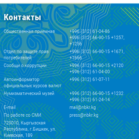
Контакты
Общественная приемная
+996 (312) 61-04-86
+996 (312) 66-90-15 +1257,
+1256
Отдел по защите прав
+996 (312) 66-90-15 +1671,
потребителей
+1666
Сообщи о коррупции
+996 (312) 66-90-15 +2120
+996 (312) 61-04-00
Автоинформатор
+996 (312) 61-07-11
официальных курсов валют
Нумизматический музей
+996 (312) 66-90-15 +1232
+996 (312) 61-24-14
E-mail
mail@nbkr.kg
По работе со СМИ
press@nbkr.kg
720010, Кыргызская
Республика, г.Бишкек, ул.
Киевская, 189