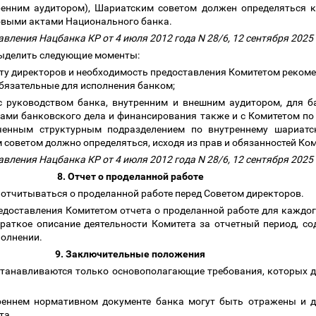
ренним аудитором), Шариатским советом должен определяться 
овыми актами Национального банка.
вления Нацбанка КР от 4 июля 2012 года N 28/6, 12 сентября 2025
 выделить следующие моменты:
ету директоров и необходимость предоставления Комитетом рекоме
бязательные для исполнения банком;
с руководством банка, внутренним и внешним аудитором, для 
пами банковского дела и финансирования также и с Комитетом по
оченным структурным подразделением по внутреннему шариатс
 советом должно определяться, исходя из прав и обязанностей Ко
вления Нацбанка КР от 4 июля 2012 года N 28/6, 12 сентября 2025
8. Отчет о проделанной работе
о отчитываться о проделанной работе перед Советом директоров.
редоставления Комитетом отчета о проделанной работе для каждо
аткое описание деятельности Комитета за отчетный период, с
полнении.
9. Заключительные положения
устанавливаются только основополагающие требования, которых 
треннем нормативном документе банка могут быть отражены и д
та.