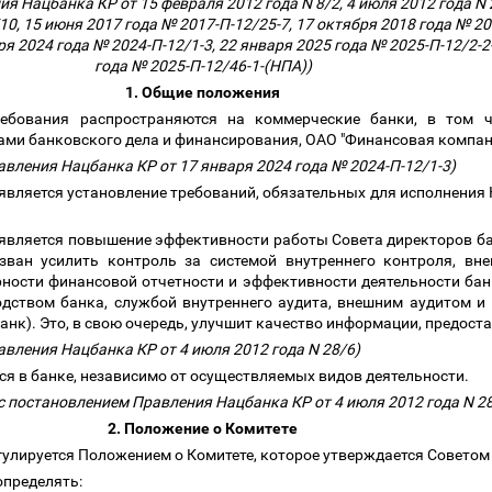
я Нацбанка КР от 15 февраля 2012 года N 8/2, 4 июля 2012 года N 
/10, 15 июня 2017 года № 2017-П-12/25-7, 17 октября 2018 года № 20
ря 2024 года № 2024-П-12/1-3, 22 января 2025 года № 2025-П-12/2-2
года № 2025-П-12/46-1-(НПА))
1. Общие положения
ребования распространяются на коммерческие банки, в том 
ами банковского дела и финансирования, ОАО "Финансовая компан
авления Нацбанка КР от 17 января 2024 года № 2024-П-12/1-3)
является установление требований, обязательных для исполнения 
а является повышение эффективности работы Совета директоров б
зван усилить контроль за системой внутреннего контроля, вн
ности финансовой отчетности и эффективности деятельности бан
одством банка, службой внутреннего аудита, внешним аудитом
анк). Это, в свою очередь, улучшит качество информации, предо
авления Нацбанка КР от 4 июля 2012 года N 28/6)
ся в банке, независимо от осуществляемых видов деятельности.
 с постановлением Правления Нацбанка КР от 4 июля 2012 года N 2
2. Положение о Комитете
егулируется Положением о Комитете, которое утверждается Советом
определять: