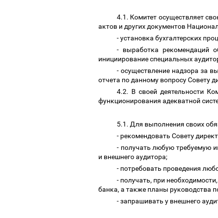
4.1. Комитет осуществляет св
актов и других документов Национа
- установка бухгалтерских про
- выработка рекомендаций о
инициирование специальных аудиторс
- осуществление надзора за в
отчета по данному вопросу Совету д
4.2. В своей деятельности К
функционирования адекватной систе
5.1. Для выполнения своих обя
- рекомендовать Совету дирек
- получать любую требуемую и
и внешнего аудитора;
- потребовать проведения люб
- получать, при необходимости
банка, а также планы руководства 
- запрашивать у внешнего ауд