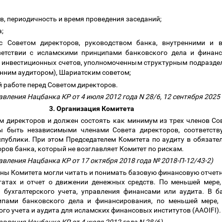
ав, периодичность и время проведения заседаний;
а;
с Советом директоров, руководством банка, внутренними и 
етствии с исламскими принципами банковского дела и финан
 инвестиционных счетов, уполномоченным структурным подразде
енним аудитором), Шариатским советом;
й работе перед Советом директоров.
вления Нацбанка КР от 4 июля 2012 года N 28/6, 12 сентября 2025
3. Организация Комитета
ом директоров и должен состоять как минимум из трех членов Со
ы быть независимыми членами Совета директоров, соответств
публики. При этом Председателем Комитета по аудиту в обязате
ров банка, который не возглавляет Комитет по рискам.
авления Нацбанка КР от 17 октября 2018 года № 2018-П-12/43-2)
лены Комитета могли читать и понимать базовую финансовую отчет
татах и отчет о движении денежных средств. По меньшей мере
 бухгалтерского учета, управления финансами или аудита. В б
ипами банковского дела и финансирования, по меньшей мере,
го учета и аудита для исламских финансовых институтов (AAOIFI)