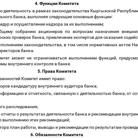
4. Функции Комитета
ою деятельность в рамках законодательства Кыргызской Республи
льного банка, выполняя следующие основные функции:
цедур и осуществление надзора за их выполнением;
бщему собранию акционеров по вопросам назначения внешних
ких проверок банка, привлечение экспертов для оказания содейст
ыполнением законодательства, в том числе нормативных актов На
иректоров банка.
омитет может не ограничиваться выполнением функций, предусмот
мы внутреннего контроля в банке.
5. Права Комитета
занностей Комитет имеет право:
торов кандидатуру внутреннего аудитора банка;
нформацию и отчетность, связанную с деятельностью банка, от со
ого расследования;
, отчеты о результатах деятельности банка и рекомендации внутре
по выполнению этих рекомендаций;
итора план работы, выводы и рекомендации по результатам провед
6. Обязанности Комитета