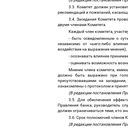
(В редакции постановления Пр
3.3. Комитет должен установ
рекомендаций и пожеланий, касающи
3.4. Заседания Комитета пров
двумя членами Комитета.
Каждый член комитета, участв
- быть осведомленным о сут
независимо от чьего-либо влияни
воздействие на выражение мнения);
- осознавать влияние принима
- оценивать возможность возн
Мнение члена комитета, имею
должно быть выражено при голо
присутствовавшими на заседании,
ознакомлены с протоколом и приня
(В редакции постановления Пр
3.5. Для обеспечения эффект
Правления банка, руководитель сл
должен ограничиваться теми, кто зн
3.6. Срок полномочий членов 
(В редакции постановления Пр