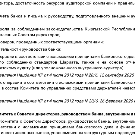
дитора, достаточность ресурсов аудиторской компании и правил
тчета банка и письма к руководству, подготовленного внешним а
троля за соблюдением законодательства Кыргызской Республики
новленных Советом директоров;
роверок, проведенных соответствующими органами;
ятельности руководства банка;
перации в соответствии с исламскими принципами банковского дел
по соблюдению стандартов Шариата, также и на основе отче
атскому аудиту (или уполномоченного внутреннего аудитора).
вления Нацбанка КР от 4 июля 2012 года N 28/6, 12 сентября 2025
х операции в соответствии с исламскими принципами банковског
 в состав Комитета по управлению средствами держателей инвес
вления Нацбанка КР от 4 июля 2012 года N 28/6, 26 февраля 2020 г
митета с Советом директоров, руководством банка, внутренним 
Комитета с Советом директоров, руководством банка, внутренни
етствии с исламскими принципами банковского дела и финан
 инвестиционных счетов, уполномоченным структурным подразде