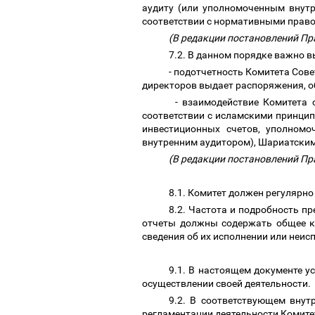
аудиту (или уполномоченным внут
соответствии с нормативными прав
(В редакции постановлений Пра
7.2. В данном порядке важно
- подотчетность Комитета Сов
директоров выдает распоряжения, о
- взаимодействие Комитета 
соответствии с исламскими принци
инвестиционных счетов, уполном
внутренним аудитором), Шариатским
(В редакции постановлений Пра
8.1. Комитет должен регулярн
8.2. Частота и подробность п
отчеты должны содержать общее кр
сведения об их исполнении или неис
9.1. В настоящем документе 
осуществлении своей деятельности.
9.2. В соответствующем вну
регламентации деятельности Комите