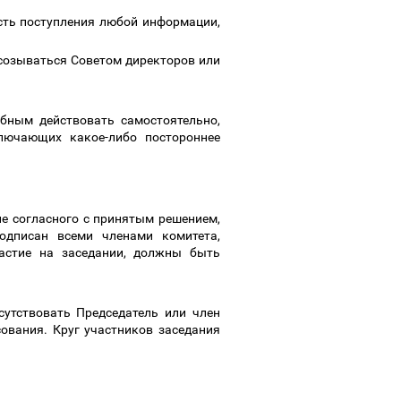
сть поступления любой информации,
н созываться Советом директоров или
бным действовать самостоятельно,
ключающих какое-либо постороннее
е согласного с принятым решением,
дписан всеми членами комитета,
частие на заседании, должны быть
сутствовать Председатель или член
ования. Круг участников заседания