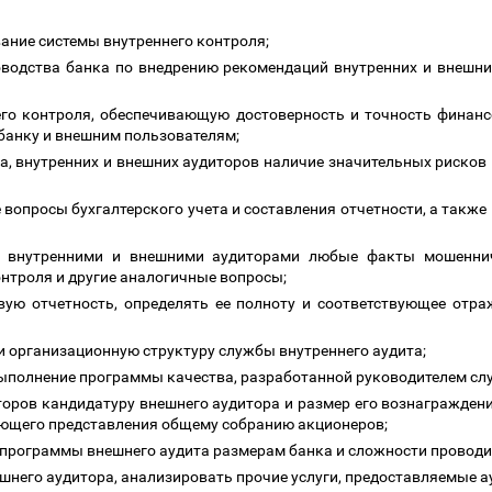
ание системы внутреннего контроля;
оводства банка по внедрению рекомендаций внутренних и внешни
него контроля, обеспечивающую достоверность и точность финан
банку и внешним пользователям;
а, внутренних и внешних аудиторов наличие значительных рисков 
 вопросы бухгалтерского учета и составления отчетности, а такж
с внутренними и внешними аудиторами любые факты мошеннич
онтроля и другие аналогичные вопросы;
вую отчетность, определять ее полноту и соответствующее отра
 и организационную структуру службы внутреннего аудита;
выполнение программы качества, разработанной руководителем сл
торов кандидатуру внешнего аудитора и размер его вознагражден
ующего представления общему собранию акционеров;
 программы внешнего аудита размерам банка и сложности провод
ешнего аудитора, анализировать прочие услуги, предоставляемые 