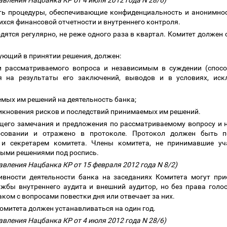
авления Нацбанка КР от 4 июля 2012 года N 28/6)
ить процедуры, обеспечивающие конфиденциальность и анонимно
хся финансовой отчетности и внутреннего контроля.
одятся регулярно, не реже одного раза в квартал. Комитет долже
ующий в принятии решения, должен:
и рассматриваемого вопроса и независимым в суждении (спосо
я на результаты его заключений, выводов и в условиях, ис
емых им решений на деятельность банка;
икновения рисков и последствий принимаемых им решений.
щего замечания и предложения по рассматриваемому вопросу и н
совании и отражено в протоколе. Протокол должен быть по
 и секретарем комитета. Члены комитета, не принимавшие у
тыми решениями под роспись.
авления Нацбанка КР от 15 февраля 2012 года N 8/2)
ивности деятельности банка на заседаниях Комитета могут при
ужбы внутреннего аудита и внешний аудитор, но без права голос
аком с вопросами повестки дня или отвечает за них.
Комитета должен устанавливаться на один год.
авления Нацбанка КР от 4 июля 2012 года N 28/6)