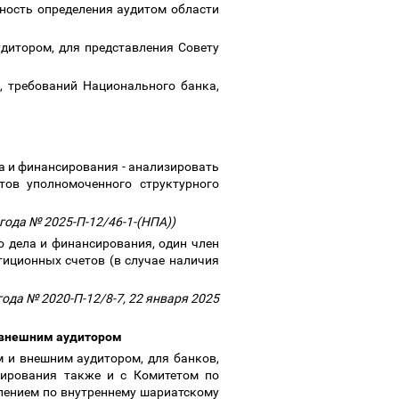
ьность определения аудитом области
удитором, для представления Совету
, требований Национального банка,
а и финансирования - анализировать
тов уполномоченного структурного
 года № 2025-П-12/46-1-(НПА))
о дела и финансирования, один член
тиционных счетов (в случае наличия
ода № 2020-П-12/8-7, 22 января 2025
и внешним аудитором
м и внешним аудитором, для банков,
сирования также и с Комитетом по
лением по внутреннему шариатскому